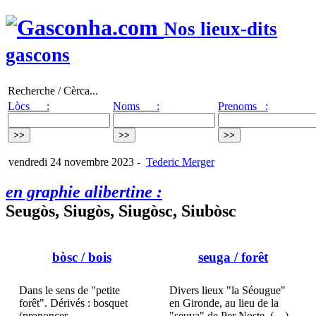
Nos lieux-dits
gascons
Recherche / Cèrca...
Lòcs :
Noms :
Prenoms :
vendredi 24 novembre 2023
-
Tederic Merger
en graphie alibertine :
Seugòs, Siugòs, Siugòsc, Siubòsc
bòsc
/ bois
seuga
/ forêt
Dans le sens de "petite
Divers lieux "la Séougue"
forêt". Dérivés : bosquet
en Gironde, au lieu de la
(prononcer
"seuva" de Per Noste. (…)