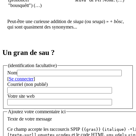
"bousquétt") (…)
Peut-être une curieuse addition de
siuga
(ou
seuga
) » +
bòsc
,
qui sont quasiment des synonymes...
Un gran de sau ?
(identification facultative)
Nom
[
Se connecter
]
Courriel (non publié)
Votre site web
Ajoutez votre commentaire ici
Texte de votre message
Ce champ accepte les raccourcis SPIP
{{gras}}
{italique}
-*l
et le code HTML
[texte->url]
<quote>
<code>
<q>
<del>
<in