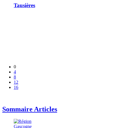
Tausières
0
4
8
12
16
Sommaire Articles