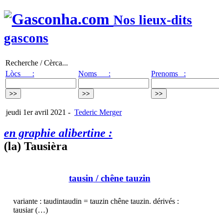
Nos lieux-dits
gascons
Recherche / Cèrca...
Lòcs :
Noms :
Prenoms :
jeudi 1er avril 2021
-
Tederic Merger
en graphie alibertine :
(la) Tausièra
tausin
/ chêne tauzin
variante : taudintaudin = tauzin chêne tauzin. dérivés :
tausiar (…)