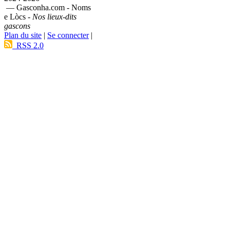
— Gasconha.com - Noms
e Lòcs -
Nos lieux-dits
gascons
Plan du site
|
Se connecter
|
RSS 2.0