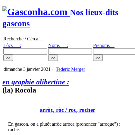
Nos lieux-dits
gascons
Recherche / Cèrca...
Lòcs :
Noms :
Prenoms :
dimanche 3 janvier 2021
-
Tederic Merger
en graphie alibertine :
(la) Rocòla
arròc, ròc
/ roc, rocher
En gascon, on a plutôt arròc arròca (prononcer "arroque") :
roche