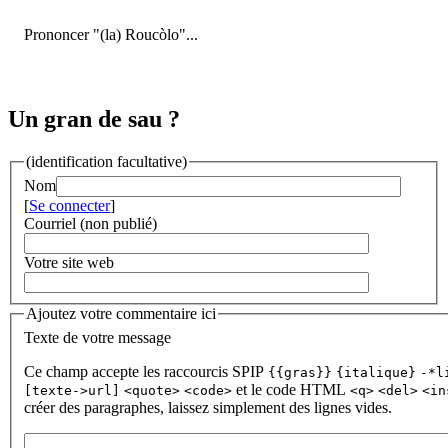
Prononcer "(la) Roucòlo"...
Un gran de sau ?
(identification facultative)
Nom
[
Se connecter
]
Courriel (non publié)
Votre site web
Ajoutez votre commentaire ici
Texte de votre message
Ce champ accepte les raccourcis SPIP
{{gras}}
{italique}
-*l
et le code HTML
[texte->url]
<quote>
<code>
<q>
<del>
<in
créer des paragraphes, laissez simplement des lignes vides.