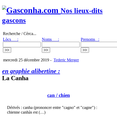
Nos lieux-dits
gascons
Recherche / Cèrca...
Lòcs :
Noms :
Prenoms :
mercredi 25 décembre 2019
-
Tederic Merger
en graphie alibertine :
La Canha
can
/ chien
Dérivés : canha (prononcer entre "cagno" et "cagne") :
chienne canhàs est (…)