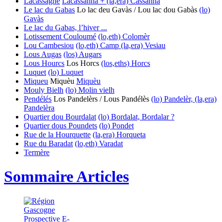
Lacassagne
Lacassanha + (la,era) Cassanha
Le lac du Gabas
Lo lac deu Gavàs / Lou lac dou Gabàs
(lo)
Gavàs
Le lac du Gabas, l’hiver ...
Lotissement Couloumé
(lo,eth) Colomèr
Lou Cambesiou
(lo,eth) Camp
(la,era) Vesiau
Lous Augas
(los) Augars
Lous Hourcs
Los Horcs
(los,eths) Horcs
Luquet
(lo) Luquet
Miqueu
Miquèu
Miquèu
Mouly Bielh
(lo) Molin vielh
Pendélés
Los Pandelèrs / Lous Pandélès
(lo) Pandelèr, (la,era)
Pandelèra
Quartier dou Bourdalat
(lo) Bordalat, Bordalar ?
Quartier dous Poundets
(lo) Pondet
Rue de la Hourquette
(la,era) Horqueta
Rue du Baradat
(lo,eth) Varadat
Termère
Sommaire Articles