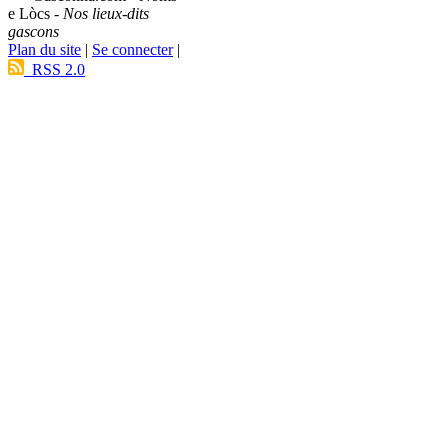
e Lòcs -
Nos lieux-dits
gascons
Plan du site
|
Se connecter
|
RSS 2.0