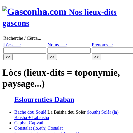
Nos lieux-dits
gascons
Recherche / Cèrca...
Lòcs :
Noms :
Prenoms :
Lòcs (lieux-dits = toponymie,
paysage...)
Eslourenties-Daban
Bache dou Soulé
La Baisha deu Solèr
(lo,eth) Solèr
(la)
Baisha + Labaisha
Capbat
Capvath
Coustalat
(lo,eth) Costalat