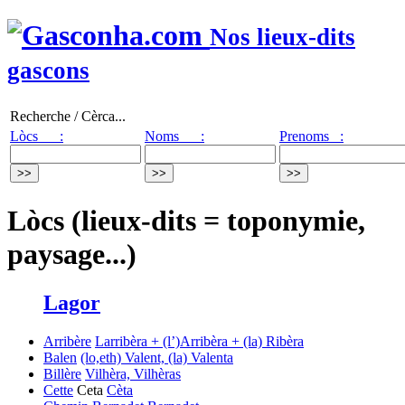
Nos lieux-dits
gascons
Recherche / Cèrca...
Lòcs :
Noms :
Prenoms :
Lòcs (lieux-dits = toponymie,
paysage...)
Lagor
Arribère
Larribèra + (l’)Arribèra + (la) Ribèra
Balen
(lo,eth) Valent, (la) Valenta
Billère
Vilhèra, Vilhèras
Cette
Ceta
Cèta