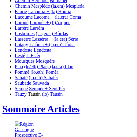
Chemin Bernadet
Bernadet
Chemin Mesplède
(la,era) Mespleda
Faurie
Lahauria + (la) Hauria
Lacoume
Lacoma + (la,era) Coma
Larqué
Larquèr + (l’)Arquèr
Larrère
Larrèra
Lasbordes
(las,eras) Bòrdas
Lasserre
Lassèrra + (la,era) Sèrra
Latapy
Latàpia + (la,era) Tàpia
Lendoste
Lendòsta
Lesté
L’Estèr
Mousques
Mosquèrs
Plaa
(lo/eth) Plan, (la,era) Plan
Pommé
(lo,eth) Pomèr
Sabaté
(lo,eth) Sabatèr
Saubade
Sauvada
Sempé
Sempèr + Sent Pèr
Tauzy
Tausin
(lo) Tausin
Sommaire Articles