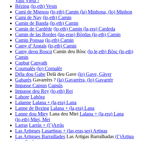
Vath Viela ?
Bézing
(lo,eth) Vesin
Cami de Mignou
(lo,eth) Camin
(la) Minhona, (lo) Minhon
Cami de Nay
(lo,eth) Camin
Camin de Banda
(lo,eth) Camin
Camin de Cardéde
(lo,eth) Camin
(la,era) Cardeda
Camin de las Bordes
(las,eras) Bòrdas
(lo,eth) Camin
Camin Ponsaa
(lo,eth) Camin
Camy d’Angaïs
(lo,eth) Camin
Camy deou Boscq
Camin deu Bòsc
(lo,le,eth) Bòsc
(lo,eth)
Camin
Capbat
Capvath
Cournalès
(lo) Cornalèr
Déla dou Gabe
Delà deu Gave
(lo) Gave, Gàver
Gabarès
Gavarrèrs ?
(la) Gavarrèra, (lo) Gavarrèr
Impasse Capsus
Capsús
Impasse deu Rey
(lo,eth) Rei
Lahore
Lahòra
Lalanne
Lalana + (la,era) Lana
Lanne de Bezing
Lalana + (la,era) Lana
Lanne dou Miey
Lana deu Miei
Lalana + (la,era) Lana
(lo,eth) Miei, Mei
Larras
Larràs + (l’)Arràs
Las Artigues
Lasartigas + (las,eras,ses) Artigas
Las Artigues Barraillades
Las Artigas Barralhadas
(l’)Artiga