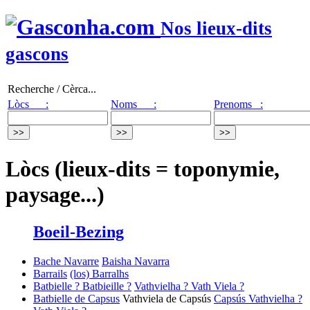
Nos lieux-dits
gascons
Recherche / Cèrca...
Lòcs :
Noms :
Prenoms :
Lòcs (lieux-dits = toponymie,
paysage...)
Boeil-Bezing
Bache Navarre
Baisha Navarra
Barrails
(los) Barralhs
Batbielle ? Batbieille ?
Vathvielha ? Vath Viela ?
Batbielle de Capsus
Vathviela de Capsús
Capsús
Vathvielha ?