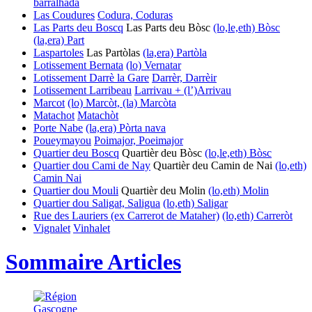
barralhada
Las Coudures
Codura, Coduras
Las Parts deu Boscq
Las Parts deu Bòsc
(lo,le,eth) Bòsc
(la,era) Part
Laspartoles
Las Partòlas
(la,era) Partòla
Lotissement Bernata
(lo) Vernatar
Lotissement Darrè la Gare
Darrèr, Darrèir
Lotissement Larribeau
Larrivau + (l’)Arrivau
Marcot
(lo) Marcòt, (la) Marcòta
Matachot
Matachòt
Porte Nabe
(la,era) Pòrta nava
Poueymayou
Poimajor, Poeimajor
Quartier deu Boscq
Quartièr deu Bòsc
(lo,le,eth) Bòsc
Quartier dou Cami de Nay
Quartièr deu Camin de Nai
(lo,eth)
Camin
Nai
Quartier dou Mouli
Quartièr deu Molin
(lo,eth) Molin
Quartier dou Saligat, Saligua
(lo,eth) Saligar
Rue des Lauriers (ex Carrerot de Mataher)
(lo,eth) Carreròt
Vignalet
Vinhalet
Sommaire Articles