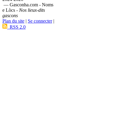
— Gasconha.com - Noms
e Lòcs -
Nos lieux-dits
gascons
Plan du site
|
Se connecter
|
RSS 2.0