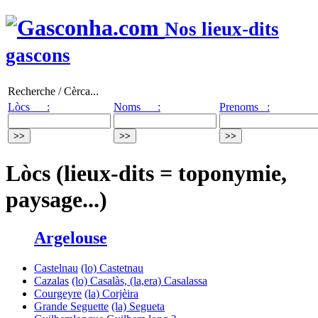
Nos lieux-dits
gascons
Recherche / Cèrca...
Lòcs :
Noms :
Prenoms :
Lòcs (lieux-dits = toponymie,
paysage...)
Argelouse
Castelnau
(lo) Castetnau
Cazalas
(lo) Casalàs, (la,era) Casalassa
Courgeyre
(la) Corjèira
Grande Seguette
(la) Segueta