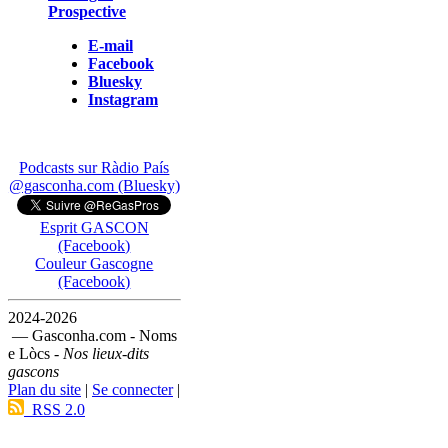
Prospective
E-mail
Facebook
Bluesky
Instagram
Podcasts sur Ràdio País
@gasconha.com (Bluesky)
Esprit GASCON
(Facebook)
Couleur Gascogne
(Facebook)
2024-2026
— Gasconha.com - Noms
e Lòcs -
Nos lieux-dits
gascons
Plan du site
|
Se connecter
|
RSS 2.0