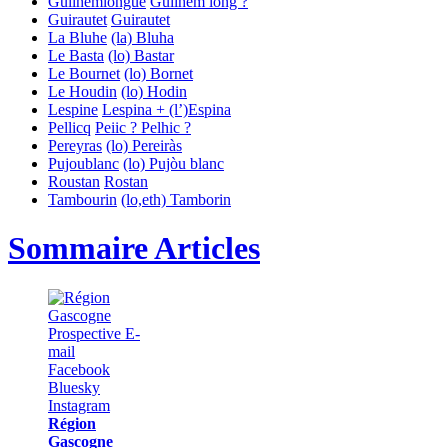
Guilhemlongue
Guilhem long ?
Guirautet
Guirautet
La Bluhe
(la) Bluha
Le Basta
(lo) Bastar
Le Bournet
(lo) Bornet
Le Houdin
(lo) Hodin
Lespine
Lespina + (l’)Espina
Pellicq
Peiic ? Pelhic ?
Pereyras
(lo) Pereiràs
Pujoublanc
(lo) Pujòu blanc
Roustan
Rostan
Tambourin
(lo,eth) Tamborin
Sommaire Articles
Région
Gascogne