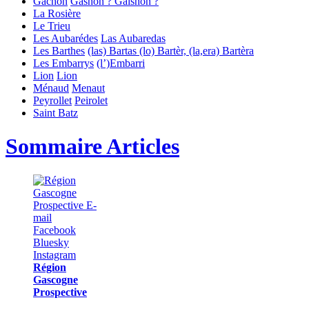
Gachon
Gashon ? Gaishon ?
La Rosière
Le Trieu
Les Aubarédes
Las Aubaredas
Les Barthes
(las) Bartas
(lo) Bartèr, (la,era) Bartèra
Les Embarrys
(l’)Embarri
Lion
Lion
Ménaud
Menaut
Peyrollet
Peirolet
Saint Batz
Sommaire Articles
Région
Gascogne
Prospective