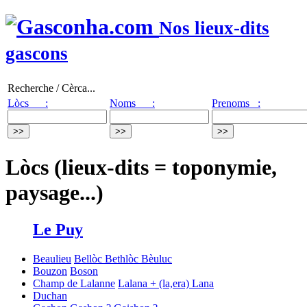
Nos lieux-dits
gascons
Recherche / Cèrca...
Lòcs :
Noms :
Prenoms :
Lòcs (lieux-dits = toponymie,
paysage...)
Le Puy
Beaulieu
Bellòc
Bethlòc
Bèuluc
Bouzon
Boson
Champ de Lalanne
Lalana + (la,era) Lana
Duchan