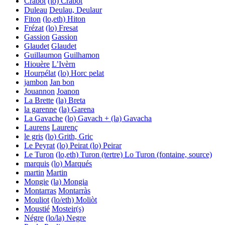
Crabot
(lo) Crabòt
Duleau
Deulau, Deulaur
Fiton
(lo,eth) Hiton
Frézat
(lo) Fresat
Gassion
Gassion
Glaudet
Glaudet
Guillaumon
Guilhamon
Hiouère
L’Ivèrn
Hourpélat
(lo) Horc pelat
jambon
Jan bon
Jouannon
Joanon
La Brette
(la) Breta
la garenne
(la) Garena
La Gavache
(lo) Gavach + (la) Gavacha
Laurens
Laurenç
le gris
(lo) Grith, Gric
Le Peyrat
(lo) Peirat
(lo) Peirar
Le Turon
(lo,eth) Turon (tertre)
Lo Turon (fontaine, source)
marquis
(lo) Marqués
martin
Martin
Mongie
(la) Mongia
Montarras
Montarràs
Mouliot
(lo/eth) Moliòt
Moustié
Mosteir(s)
Négre
(lo/la) Negre