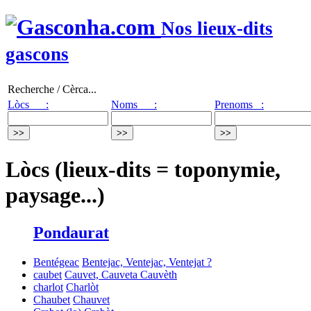
Nos lieux-dits
gascons
Recherche / Cèrca...
Lòcs :
Noms :
Prenoms :
Lòcs (lieux-dits = toponymie,
paysage...)
Pondaurat
Bentégeac
Bentejac, Ventejac, Ventejat ?
caubet
Cauvet, Cauveta
Cauvèth
charlot
Charlòt
Chaubet
Chauvet