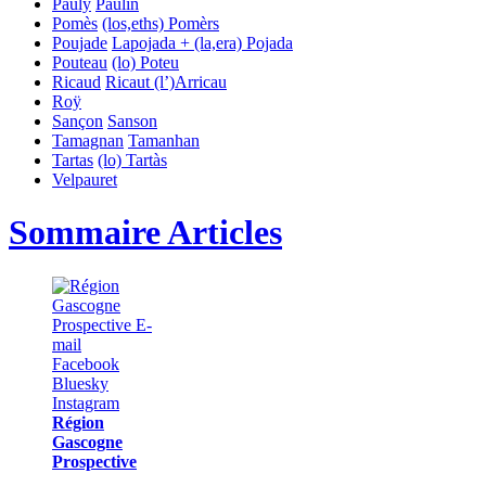
Pauly
Paulin
Pomès
(los,eths) Pomèrs
Poujade
Lapojada + (la,era) Pojada
Pouteau
(lo) Poteu
Ricaud
Ricaut
(l’)Arricau
Roÿ
Sançon
Sanson
Tamagnan
Tamanhan
Tartas
(lo) Tartàs
Velpauret
Sommaire Articles
Région
Gascogne
Prospective