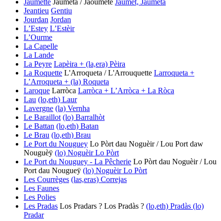
Jaumette
Jaumeta / Jaouméte
Jaumet, Jaumeta
Jeantieu
Gentiu
Jourdan
Jordan
L’Estey
L’Estèir
L’Ourme
La Capelle
La Lande
La Peyre
Lapèira + (la,era) Pèira
La Roquette
L'Arroqueta / L'Arrouquette
Larroqueta +
L’Arroqueta + (la) Roqueta
Laroque
Larròca
Larròca + L’Arròca + La Ròca
Lau
(lo,eth) Laur
Lavergne
(la) Vernha
Le Baraillot
(lo) Barralhòt
Le Battan
(lo,eth) Batan
Le Brau
(lo,eth) Brau
Le Port du Nouguey
Lo Pòrt dau Noguèir / Lou Port daw
Nouguèÿ
(lo) Noguèir
Lo Pòrt
Le Port du Nouguey - La Pêcherie
Lo Pòrt dau Noguèir / Lou
Port dau Nougueÿ
(lo) Noguèir
Lo Pòrt
Les Courrèges
(las,eras) Correjas
Les Faunes
Les Polies
Les Pradas
Los Pradars ? Los Pradàs ?
(lo,eth) Pradàs
(lo)
Pradar