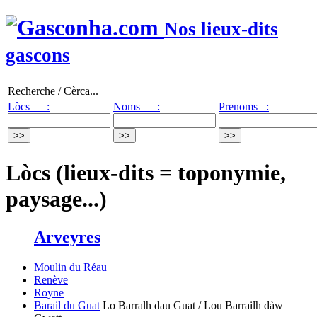
Nos lieux-dits
gascons
Recherche / Cèrca...
Lòcs :
Noms :
Prenoms :
Lòcs (lieux-dits = toponymie,
paysage...)
Arveyres
Moulin du Réau
Renève
Royne
Barail du Guat
Lo Barralh dau Guat / Lou Barrailh dàw