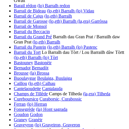
Gwatt
Barail rédon
(lo) Barralh redon
Barrail de Bideau
(lo,eth) Barralh
(lo) Vidau
Barrail de Cajus
(lo,eth) Barralh
Barrail de Garosse
(lo,eth) Barralh
(la,era) Garròssa
Barrail de Monsol
Barrail du Beccacin
Barrail du Grand Pré
Barralh dau Gran Prat / Barrailh daw
Gran Prat
(lo,eth) Barralh
Barrail du Pastein
(lo,eth) Barralh
(lo) Pastenc
Barrail du Tort
Lo Barralh dau Tòrt / Lou Barrailh dàw Tòrtt
(lo,eth) Barralh
(lo) Tòrt
Bastouney
Bastonèir
Bernadot
Bernadòt
Brousse
(la) Brossa
Buoulaygue
Beulaiga, Buulaiga
Caillou
(lo,eth) Calhau
Cantelaoudette
Cantalauda
Champs de Tillède
Camps de Tilheda
(la,era) Tilheda
Cureboursicq
Curaborsic, Curabossic
Ferran
(lo) Herran
Fonsegrède
(la) Hont sagrada
Goudon
Godon
Graney
Granèir
Graveyron
(lo) Graveiron, Graveron