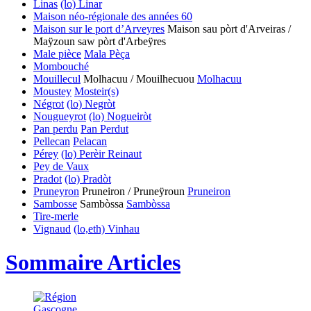
Linas
(lo) Linar
Maison néo-régionale des années 60
Maison sur le port d’Arveyres
Maison sau pòrt d'Arveiras /
Maÿzoun saw pòrt d'Arbeÿres
Male pièce
Mala Pèça
Mombouché
Mouillecul
Molhacuu / Mouilhecuou
Molhacuu
Moustey
Mosteir(s)
Négrot
(lo) Negròt
Nougueyrot
(lo) Nogueiròt
Pan perdu
Pan Perdut
Pellecan
Pelacan
Pérey
(lo) Perèir
Reinaut
Pey de Vaux
Pradot
(lo) Pradòt
Pruneyron
Pruneiron / Pruneÿroun
Pruneiron
Sambosse
Sambòssa
Sambòssa
Tire-merle
Vignaud
(lo,eth) Vinhau
Sommaire Articles