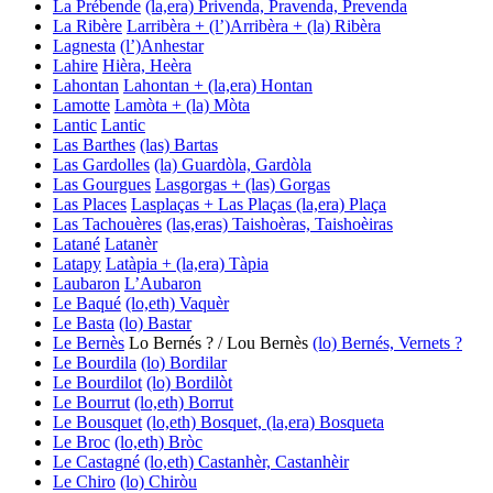
La Prébende
(la,era) Privenda, Pravenda, Prevenda
La Ribère
Larribèra + (l’)Arribèra + (la) Ribèra
Lagnesta
(l’)Anhestar
Lahire
Hièra, Heèra
Lahontan
Lahontan + (la,era) Hontan
Lamotte
Lamòta + (la) Mòta
Lantic
Lantic
Las Barthes
(las) Bartas
Las Gardolles
(la) Guardòla, Gardòla
Las Gourgues
Lasgorgas + (las) Gorgas
Las Places
Lasplaças + Las Plaças
(la,era) Plaça
Las Tachouères
(las,eras) Taishoèras, Taishoèiras
Latané
Latanèr
Latapy
Latàpia + (la,era) Tàpia
Laubaron
L’Aubaron
Le Baqué
(lo,eth) Vaquèr
Le Basta
(lo) Bastar
Le Bernès
Lo Bernés ? / Lou Bernès
(lo) Bernés, Vernets ?
Le Bourdila
(lo) Bordilar
Le Bourdilot
(lo) Bordilòt
Le Bourrut
(lo,eth) Borrut
Le Bousquet
(lo,eth) Bosquet, (la,era) Bosqueta
Le Broc
(lo,eth) Bròc
Le Castagné
(lo,eth) Castanhèr, Castanhèir
Le Chiro
(lo) Chiròu