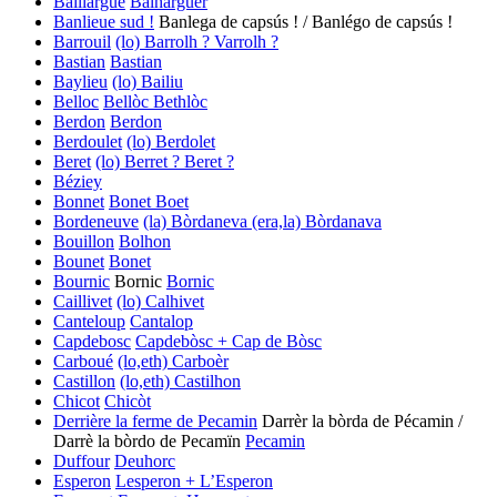
Baillargué
Balharguèr
Banlieue sud !
Banlega de capsús ! / Banlégo de capsús !
Barrouil
(lo) Barrolh ? Varrolh ?
Bastian
Bastian
Baylieu
(lo) Bailiu
Belloc
Bellòc
Bethlòc
Berdon
Berdon
Berdoulet
(lo) Berdolet
Beret
(lo) Berret ? Beret ?
Béziey
Bonnet
Bonet
Boet
Bordeneuve
(la) Bòrdaneva
(era,la) Bòrdanava
Bouillon
Bolhon
Bounet
Bonet
Bournic
Bornic
Bornic
Caillivet
(lo) Calhivet
Canteloup
Cantalop
Capdebosc
Capdebòsc + Cap de Bòsc
Carboué
(lo,eth) Carboèr
Castillon
(lo,eth) Castilhon
Chicot
Chicòt
Derrière la ferme de Pecamin
Darrèr la bòrda de Pécamin /
Darrè la bòrdo de Pecamïn
Pecamin
Duffour
Deuhorc
Esperon
Lesperon + L’Esperon