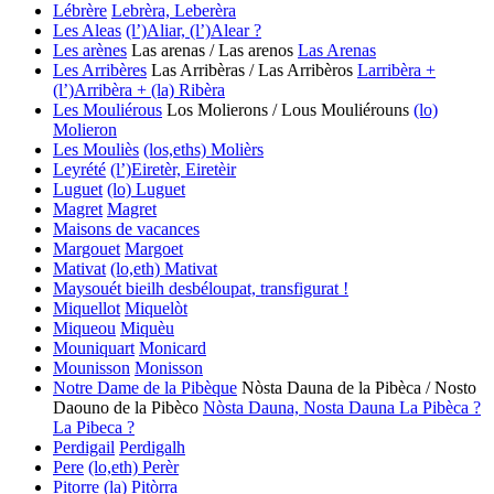
Lébrère
Lebrèra, Leberèra
Les Aleas
(l’)Aliar, (l’)Alear ?
Les arènes
Las arenas / Las arenos
Las Arenas
Les Arribères
Las Arribèras / Las Arribèros
Larribèra +
(l’)Arribèra + (la) Ribèra
Les Mouliérous
Los Molierons / Lous Mouliérouns
(lo)
Molieron
Les Mouliès
(los,eths) Molièrs
Leyrété
(l’)Eiretèr, Eiretèir
Luguet
(lo) Luguet
Magret
Magret
Maisons de vacances
Margouet
Margoet
Mativat
(lo,eth) Mativat
Maysouét bieilh desbéloupat, transfigurat !
Miquellot
Miquelòt
Miqueou
Miquèu
Mouniquart
Monicard
Mounisson
Monisson
Notre Dame de la Pibèque
Nòsta Dauna de la Pibèca / Nosto
Daouno de la Pibèco
Nòsta Dauna, Nosta Dauna
La Pibèca ?
La Pibeca ?
Perdigail
Perdigalh
Pere
(lo,eth) Perèr
Pitorre
(la) Pitòrra