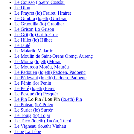
Le Cousso
(lo,eth) Cossòu
Le Diou
Le Frayret
(lo) Frairet, Hrairet
Le Gimbra
(lo,eth) Gimbrar
Le Graouilla
(lo) Graolhar
Le Grison
Lo Grison
Le Grit
(lo) Grith, Gric
Le Hillet
(lo) Hilhet
Le Jaulé
Le Malartic
Malartic
Le Moulin de Saint-Orens
Orenç, Aurenç
Le Moura
(lo,eth) Morar
Le Moureou
Morèu, Maurèu
Le Padouen
(lo,eth) Padoen, Padoenc
Le Pédévant
(lo,eth) Padoen, Padoenc
Le Pénin
(lo) Penin
Le Peré
(lo,eth) Perèr
Le Pesqué
(lo) Pesquèr
Le Pin
Lo Pin / Lou Pïn
(lo,eth) Pin
Le Poteau
(lo) Poteu
Le Surier
(lo) Surrèr
Le Touja
(lo) Tojar
Le Tuco
(lo,eth) Tucòu, Tucòl
Le Vigneau
(lo,eth) Vinhau
Lebe
La Lèbe