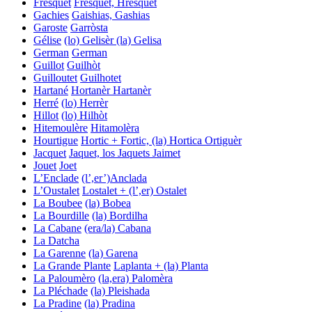
Fresquet
Fresquet, Hresquet
Gachies
Gaishias, Gashias
Garoste
Garròsta
Gélise
(lo) Gelisèr
(la) Gelisa
German
German
Guillot
Guilhòt
Guilloutet
Guilhotet
Hartané
Hortanèr
Hartanèr
Herré
(lo) Herrèr
Hillot
(lo) Hilhòt
Hitemoulère
Hitamolèra
Hourtigue
Hortic + Fortic, (la) Hortica
Ortiguèr
Jacquet
Jaquet, los Jaquets
Jaimet
Jouet
Joet
L’Enclade
(l’,er’)Anclada
L’Oustalet
Lostalet + (l’,er) Ostalet
La Boubee
(la) Bobea
La Bourdille
(la) Bordilha
La Cabane
(era/la) Cabana
La Datcha
La Garenne
(la) Garena
La Grande Plante
Laplanta + (la) Planta
La Paloumèro
(la,era) Palomèra
La Pléchade
(la) Pleishada
La Pradine
(la) Pradina