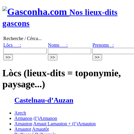
Nos lieux-dits
gascons
Recherche / Cèrca...
Lòcs :
Noms :
Prenoms :
Lòcs (lieux-dits = toponymie,
paysage...)
Castelnau-d’Auzan
Arech
Armanon
(l’)Armanon
Arnauton
Arnaut
Larnauton + (l’)Arnauton
Arnautot
Arnautòt