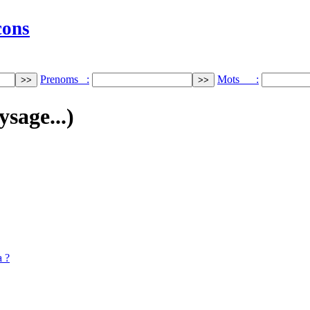
cons
Prenoms :
Mots :
ysage...)
a ?