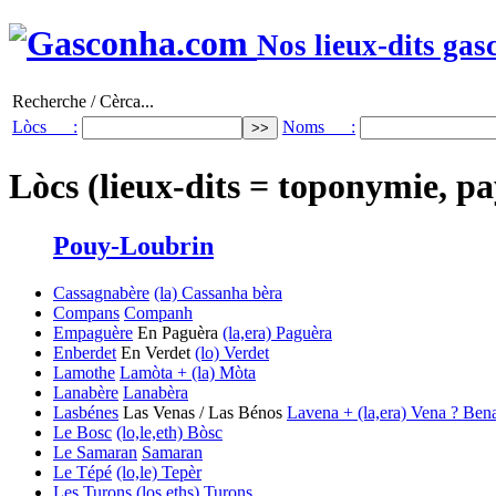
Nos lieux-dits gas
Recherche / Cèrca...
Lòcs :
Noms :
Lòcs (lieux-dits = toponymie, pa
Pouy-Loubrin
Cassagnabère
(la) Cassanha bèra
Compans
Companh
Empaguère
En Paguèra
(la,era) Paguèra
Enberdet
En Verdet
(lo) Verdet
Lamothe
Lamòta + (la) Mòta
Lanabère
Lanabèra
Lasbénes
Las Venas / Las Bénos
Lavena + (la,era) Vena ? Ben
Le Bosc
(lo,le,eth) Bòsc
Le Samaran
Samaran
Le Tépé
(lo,le) Tepèr
Les Turons
(los,eths) Turons