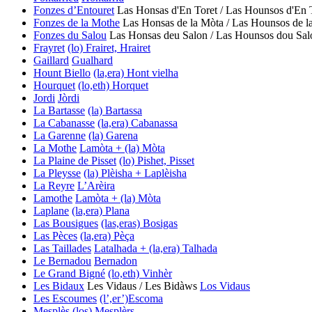
Fonzes d’Entouret
Las Honsas d'En Toret / Las Hounsos d'En 
Fonzes de la Mothe
Las Honsas de la Mòta / Las Hounsos de 
Fonzes du Salou
Las Honsas deu Salon / Las Hounsos dou Sa
Frayret
(lo) Frairet, Hrairet
Gaillard
Gualhard
Hount Biello
(la,era) Hont vielha
Hourquet
(lo,eth) Horquet
Jordi
Jòrdi
La Bartasse
(la) Bartassa
La Cabanasse
(la,era) Cabanassa
La Garenne
(la) Garena
La Mothe
Lamòta + (la) Mòta
La Plaine de Pisset
(lo) Pishet, Pisset
La Pleysse
(la) Plèisha + Laplèisha
La Reyre
L’Arèira
Lamothe
Lamòta + (la) Mòta
Laplane
(la,era) Plana
Las Bousigues
(las,eras) Bosigas
Las Pèces
(la,era) Pèça
Las Taillades
Latalhada + (la,era) Talhada
Le Bernadou
Bernadon
Le Grand Bigné
(lo,eth) Vinhèr
Les Bidaux
Les Vidaus / Les Bidàws
Los Vidaus
Les Escoumes
(l’,er’)Escoma
Mesplès
(los) Mesplèrs