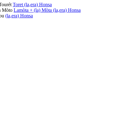
Tourét
Toret
(la,era) Honsa
la Mòto
Lamòta + (la) Mòta
(la,era) Honsa
lou
(la,era) Honsa