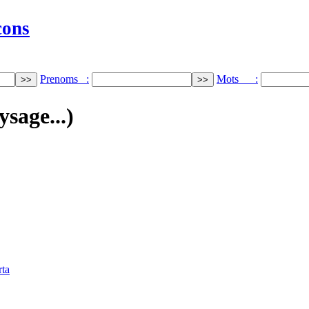
cons
Prenoms :
Mots :
ysage...)
rta