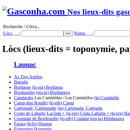
Nos lieux-dits gas
Recherche / Cèrca...
Lòcs :
Noms :
Lòcs (lieux-dits = toponymie, pa
Launac
As Tres Arpéns
Barralis
Bordasse
(la,era) Bordassa
Bordonobo
(era,la) Bòrdanava
Caminoles
Las Caminòlas / Las Caminòlos
(la) Caminòla
Camp dou Roudet
(lo,eth) Camp
Cartonade, Cartonnade
(la) Cartonada, Cartoada
Costo de Labarto
Lacòsta + (la,era) Còsta
Labarta + (la,era) Ba
Coustalat de Bordonobo
(lo,eth) Costalat
(era,la) Bòrdanava
Fauga
(le/lo) Haugar
Fontarrieu
Hontarriu