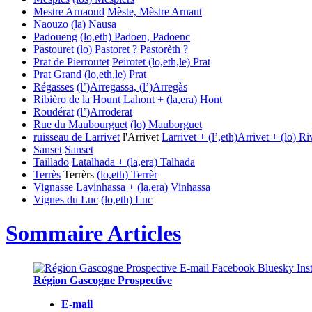
Mestre Arnaoud
Mèste, Mèstre
Arnaut
Naouzo
(la) Nausa
Padoueng
(lo,eth) Padoen, Padoenc
Pastouret
(lo) Pastoret ? Pastorèth ?
Prat de Pierroutet
Peirotet
(lo,eth,le) Prat
Prat Grand
(lo,eth,le) Prat
Régasses
(l’)Arregassa, (l’)Arregàs
Ribièro de la Hount
Lahont + (la,era) Hont
Roudérat
(l’)Arroderat
Rue du Maubourguet
(lo) Mauborguet
ruisseau de Larrivet
l'Arrivet
Larrivet + (l’,eth)Arrivet + (lo) Ri
Sanset
Sanset
Taillado
Latalhada + (la,era) Talhada
Terrès
Terrèrs
(lo,eth) Terrèr
Vignasse
Lavinhassa + (la,era) Vinhassa
Vignes du Luc
(lo,eth) Luc
Sommaire Articles
Région Gascogne Prospective
E-mail