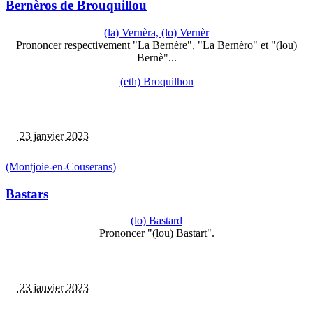
Bernèros de Brouquillou
(la) Vernèra, (lo) Vernèr
Prononcer respectivement "La Bernère", "La Bernèro" et "(lou)
Bernè"...
(eth) Broquilhon
23 janvier 2023
(Montjoie-en-Couserans)
Bastars
(lo) Bastard
Prononcer "(lou) Bastart".
23 janvier 2023