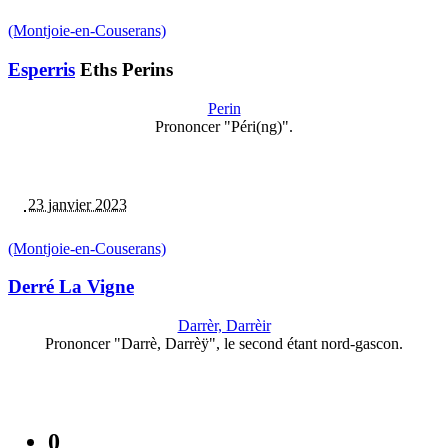
(Montjoie-en-Couserans)
Esperris
Eths Perins
Perin
Prononcer "Péri(ng)".
23 janvier 2023
(Montjoie-en-Couserans)
Derré La Vigne
Darrèr, Darrèir
Prononcer "Darrè, Darrèÿ", le second étant nord-gascon.
0