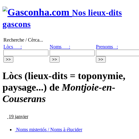
Nos lieux-dits
gascons
Recherche / Cèrca...
Lòcs :
Noms :
Prenoms :
Lòcs (lieux-dits = toponymie,
paysage...) de
Montjoie-en-
Couserans
19 janvier
Noms misteriós / Noms à élucider