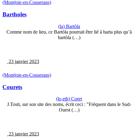
(Montjoie-en-Couserans)
Bartholes
(la) Bartòla
Comme nom de lieu, ce Bartòla pourrait être lié à barta plus qu’à
bartòla (…)
23 janvier 2023
(Montjoie-en-Couserans)
Courets
(lo,eth) Coret
J.Tosti, sur son site des noms, écrit ceci : "Fréquent dans le Sud-
Ouest (…)
23 janvier 2023