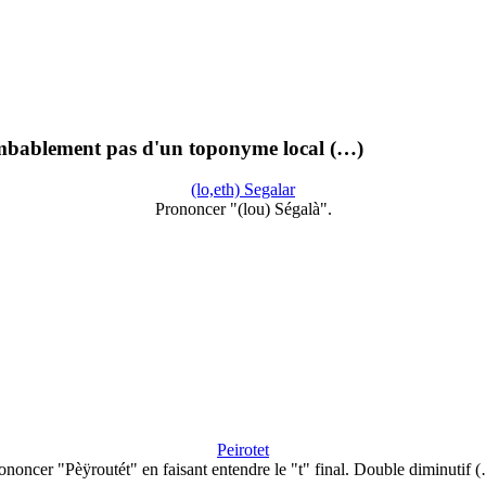
isembablement pas d'un toponyme local (…)
(lo,eth) Segalar
Prononcer "(lou) Ségalà".
Peirotet
ononcer "Pèÿroutét" en faisant entendre le "t" final. Double diminutif 