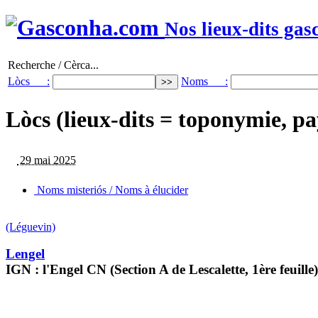
Nos lieux-dits gas
Recherche / Cèrca...
Lòcs :
Noms :
Lòcs (lieux-dits = toponymie, pa
29 mai 2025
Noms misteriós / Noms à élucider
(Léguevin)
Lengel
IGN : l'Engel CN (Section A de Lescalette, 1ère feuille