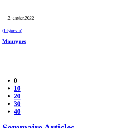
2 janvier 2022
(Léguevin)
Mourgues
0
10
20
30
40
Sommaire Articles