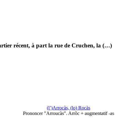
ier récent, à part la rue de Cruchen, la (…)
(l’)Arrocàs, (lo) Rocàs
Prononcer "Arroucàs". Arròc + augmentatif -as