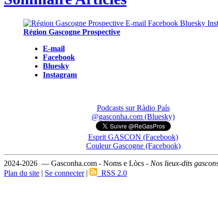
Région Gascogne Prospective
E-mail
Facebook
Bluesky
Instagram
Podcasts sur Ràdio País
@gasconha.com (Bluesky)
Esprit GASCON (Facebook)
Couleur Gascogne (Facebook)
2024-2026 — Gasconha.com - Noms e Lòcs -
Nos lieux-dits gascon
Plan du site
|
Se connecter
|
RSS 2.0