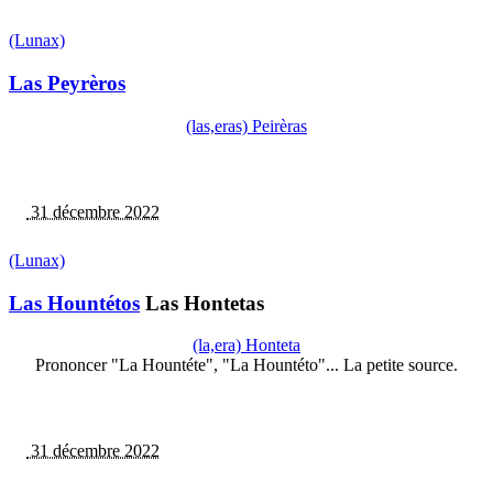
(Lunax)
Las Peyrèros
(las,eras) Peirèras
31 décembre 2022
(Lunax)
Las Hountétos
Las Hontetas
(la,era) Honteta
Prononcer "La Hountéte", "La Hountéto"... La petite source.
31 décembre 2022