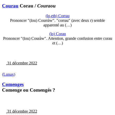
Courau
Corau
/
Couraou
(lo,eth) Corrau
Prononcer "(lou) Courràw". "corrau" (avec deux r) semble
apparenté au (…)
(lo) Corau
Prononcer "(lou) Couràw". Attention, grande confusion entre corau
et (…)
31 décembre 2022
(Lunax)
Comenges
Comenge ou Comengés ?
31 décembre 2022