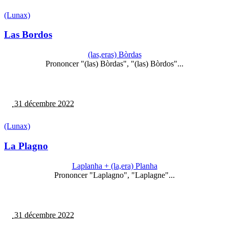
(Lunax)
Las Bordos
(las,eras) Bòrdas
Prononcer "(las) Bòrdas", "(las) Bòrdos"...
31 décembre 2022
(Lunax)
La Plagno
Laplanha + (la,era) Planha
Prononcer "Laplagno", "Laplagne"...
31 décembre 2022