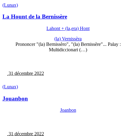
(Lunax)
La Hount de la Bernissère
Lahont + (la,era) Hont
(la) Vernissèra
Prononcer "(la) Bernissèro", "(la) Bernissère"... Palay :
Multidiccionari (…)
31 décembre 2022
(Lunax)
Jouanbon
Joanbon
31 décembre 2022