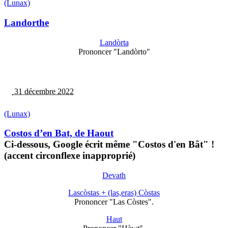
(Lunax)
Landorthe
Landòrta
Prononcer "Landòrto"
31 décembre 2022
(Lunax)
Costos d’en Bat, de Haout
Ci-dessous, Google écrit même "Costos d'en Bât" !
(accent circonflexe inapproprié)
Devath
Lascòstas + (las,eras) Còstas
Prononcer "Las Còstes".
Haut