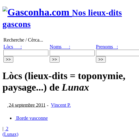
Nos lieux-dits
gascons
Recherche / Cèrca...
Lòcs :
Noms :
Prenoms :
Lòcs (lieux-dits = toponymie,
paysage...) de
Lunax
24 septembre 2011
-
Vincent P.
Borde vasconne
|
2
(Lunax)