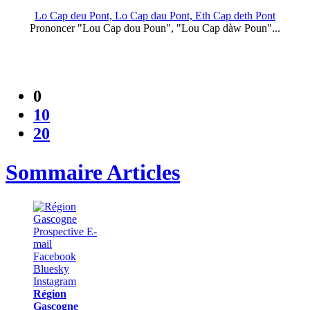
Lo Cap deu Pont, Lo Cap dau Pont, Eth Cap deth Pont
Prononcer "Lou Cap dou Poun", "Lou Cap dàw Poun"...
0
10
20
Sommaire Articles
Région
Gascogne