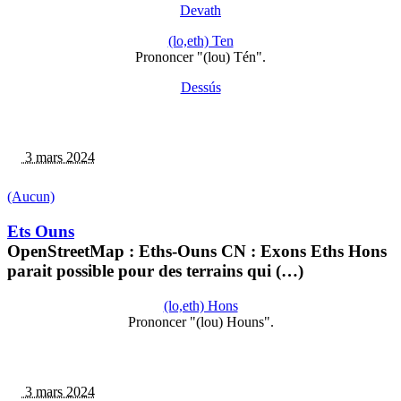
Devath
(lo,eth) Ten
Prononcer "(lou) Tén".
Dessús
3 mars 2024
(Aucun)
Ets Ouns
OpenStreetMap : Eths-Ouns CN : Exons Eths Hons
parait possible pour des terrains qui (…)
(lo,eth) Hons
Prononcer "(lou) Houns".
3 mars 2024