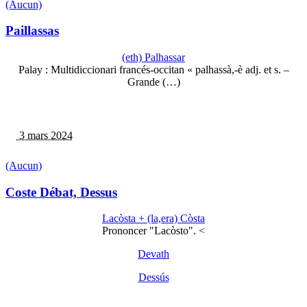
(Aucun)
Paillassas
(eth) Palhassar
Palay : Multidiccionari francés-occitan « palhassà,-è adj. et s. –
Grande (…)
3 mars 2024
(Aucun)
Coste Débat, Dessus
Lacòsta + (la,era) Còsta
Prononcer "Lacòsto". <
Devath
Dessús