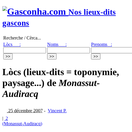
Nos lieux-dits
gascons
Recherche / Cèrca...
Lòcs :
Noms :
Prenoms :
Lòcs (lieux-dits = toponymie,
paysage...) de
Monassut-
Audiracq
25 décembre 2007
-
Vincent P.
|
2
(Monassut-Audiracq)