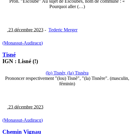
Pron. "Escoubè" Au sujet de Escoubès, nom de commune : «
Pourquoi aller (…)
23 décembre 2023
-
Tederic Merger
(Monassut-Audiracq)
Tisné
IGN : Lisné (!)
(lo) Tisnèr, (la) Tisnèra
Prononcer respectivement "(lou) Tisnè", "(la) Tisnère". (masculin,
féminin)
23 décembre 2023
(Monassut-Audiracq)
Chemin Vignau