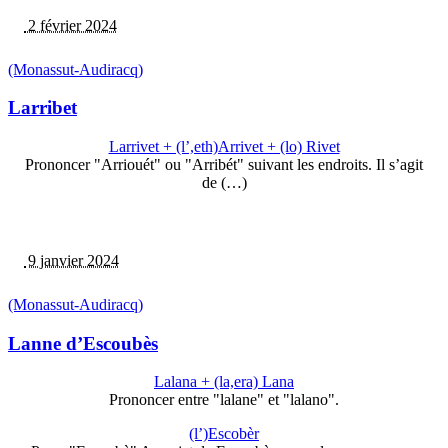
2 février 2024
(Monassut-Audiracq)
Larribet
Larrivet + (l’,eth)Arrivet + (lo) Rivet
Prononcer "Arriouét" ou "Arribét" suivant les endroits. Il s’agit
de (…)
9 janvier 2024
(Monassut-Audiracq)
Lanne d’Escoubès
Lalana + (la,era) Lana
Prononcer entre "lalane" et "lalano".
(l’)Escobèr