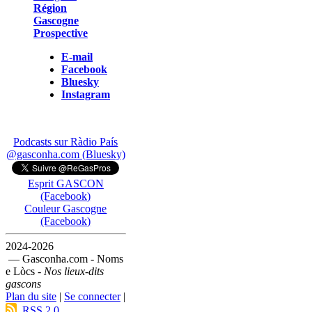
Région
Gascogne
Prospective
E-mail
Facebook
Bluesky
Instagram
Podcasts sur Ràdio País
@gasconha.com (Bluesky)
Esprit GASCON
(Facebook)
Couleur Gascogne
(Facebook)
2024-2026
— Gasconha.com - Noms
e Lòcs -
Nos lieux-dits
gascons
Plan du site
|
Se connecter
|
RSS 2.0