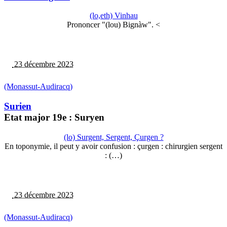
(lo,eth) Vinhau
Prononcer "(lou) Bignàw". <
23 décembre 2023
(Monassut-Audiracq)
Surien
Etat major 19e : Suryen
(lo) Surgent, Sergent, Çurgen ?
En toponymie, il peut y avoir confusion : çurgen : chirurgien sergent
: (…)
23 décembre 2023
(Monassut-Audiracq)