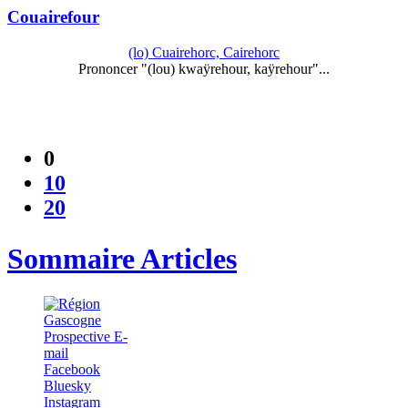
Couairefour
(lo) Cuairehorc, Cairehorc
Prononcer "(lou) kwaÿrehour, kaÿrehour"...
0
10
20
Sommaire Articles