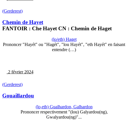
(Gerderest)
Chemin de Hayet
FANTOIR : Che Hayet CN : Chemin de Haget
(lo/eth) Haget
Prononcer "Hayét" ou "Hagét", "lou Hayét", "eth Hayét" en faisant
entendre (…)
2 février 2024
(Gerderest)
Gouaillardou
(lo,eth) Gualhardon, Galhardon
Prononcer respectivement "(lou) Galyardou(ng),
Gwalyardou(ng)"...