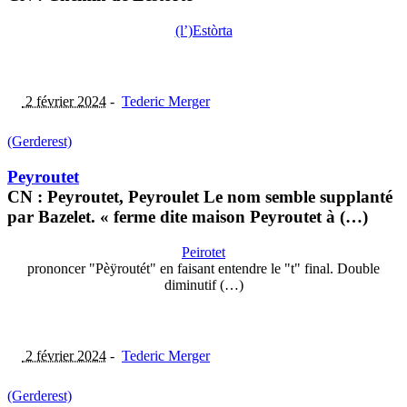
(l’)Estòrta
2 février 2024
-
Tederic Merger
(Gerderest)
Peyroutet
CN : Peyroutet, Peyroulet Le nom semble supplanté
par Bazelet. « ferme dite maison Peyroutet à (…)
Peirotet
prononcer "Pèÿroutét" en faisant entendre le "t" final. Double
diminutif (…)
2 février 2024
-
Tederic Merger
(Gerderest)