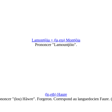
Lamontjòia + (la,era) Montjòia
Prononcer "Lamountjòio".
(lo,eth) Haure
noncer "(lou) Hàwre". Forgeron. Correspond au languedocien Faure.