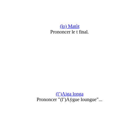
(lo) Matòt
Prononcer le t final.
(l’)Aiga longa
Prononcer "(l’)Aÿgue loungue"...