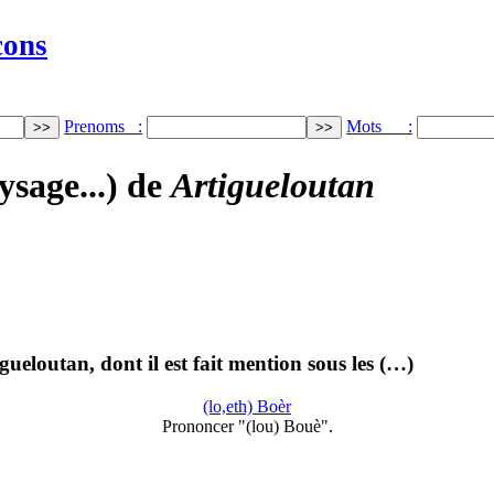
cons
Prenoms :
Mots :
ysage...) de
Artigueloutan
eloutan, dont il est fait mention sous les (…)
(lo,eth) Boèr
Prononcer "(lou) Bouè".