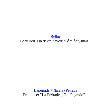
Bellòc
Beau lieu. On devrait avoir "Bèthlòc", mais...
Lapeirada + (la,era) Peirada
Prononcer "La Peÿrade", "La Peÿrado"...