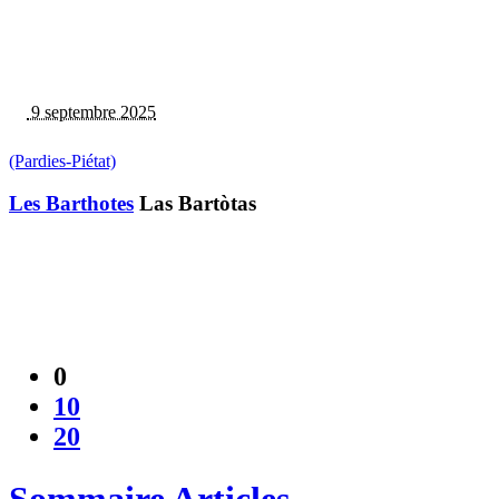
9 septembre 2025
(Pardies-Piétat)
Les Barthotes
Las Bartòtas
0
10
20