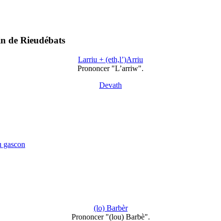
in de Rieudébats
Larriu + (eth,l’)Arriu
Prononcer "L’arriw".
Devath
u gascon
(lo) Barbèr
Prononcer "(lou) Barbè".