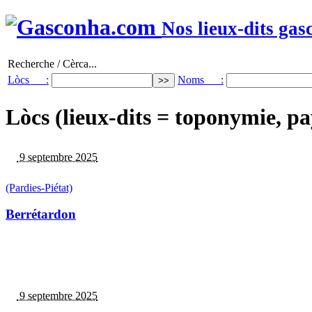
Nos lieux-dits gas
Recherche / Cèrca...
Lòcs :
Noms :
Lòcs (lieux-dits = toponymie, pa
9 septembre 2025
(Pardies-Piétat)
Berrétardon
9 septembre 2025