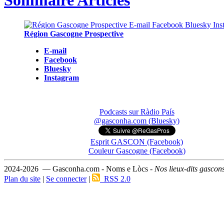
Sommaire Articles
Région Gascogne Prospective
E-mail
Facebook
Bluesky
Instagram
Podcasts sur Ràdio País
@gasconha.com (Bluesky)
Esprit GASCON (Facebook)
Couleur Gascogne (Facebook)
2024-2026 — Gasconha.com - Noms e Lòcs -
Nos lieux-dits gascon
Plan du site
|
Se connecter
|
RSS 2.0