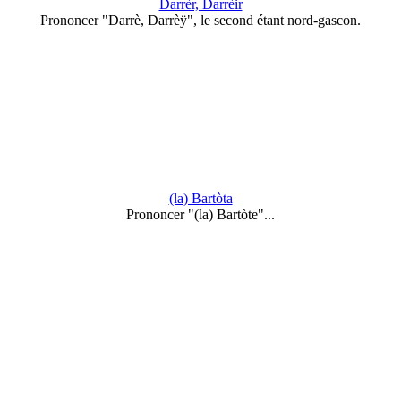
Darrèr, Darrèir
Prononcer "Darrè, Darrèÿ", le second étant nord-gascon.
(la) Bartòta
Prononcer "(la) Bartòte"...