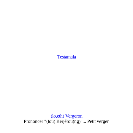
Testamala
(lo,eth) Vergeron
Prononcer "(lou) Berjérou(ng)"... Petit verger.