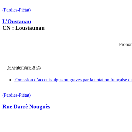
(Pardies-Piétat)
L’Oustanau
CN : Loustaunau
Pronon
9 septembre 2025
Omission d’accents aigus ou graves par la notation française d
(Pardies-Piétat)
Rue Darrè Nouguès