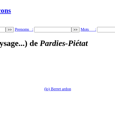
cons
Prenoms :
Mots :
ysage...) de
Pardies-Piétat
(lo) Berret ardon