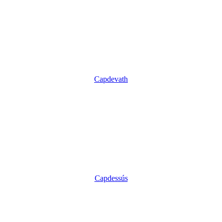
Capdevath
Capdessús