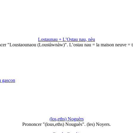
Lostaunau + L’Ostau nau, nèu
cer "Loustaounaou (Loustàwnàw)". L’ostau nau = la maison neuve = 
u gascon
(los,eths) Noguèrs
Prononcer "(lous,eths) Nouguès". (les) Noyers.