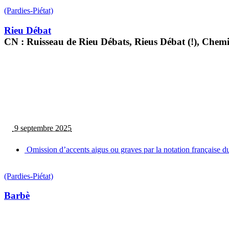
(Pardies-Piétat)
Rieu Débat
CN : Ruisseau de Rieu Débats, Rieus Débat (!), Chem
9 septembre 2025
Omission d’accents aigus ou graves par la notation française d
(Pardies-Piétat)
Barbè