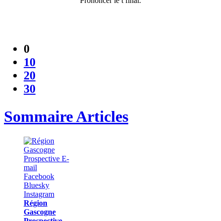
Prononcer le t final.
0
10
20
30
Sommaire Articles
Région
Gascogne
Prospective