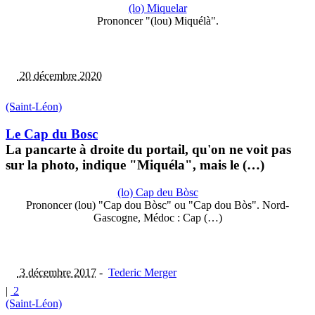
(lo) Miquelar
Prononcer "(lou) Miquélà".
20 décembre 2020
(Saint-Léon)
Le Cap du Bosc
La pancarte à droite du portail, qu'on ne voit pas
sur la photo, indique "Miquéla", mais le (…)
(lo) Cap deu Bòsc
Prononcer (lou) "Cap dou Bòsc" ou "Cap dou Bòs". Nord-
Gascogne, Médoc : Cap (…)
3 décembre 2017
-
Tederic Merger
|
2
(Saint-Léon)