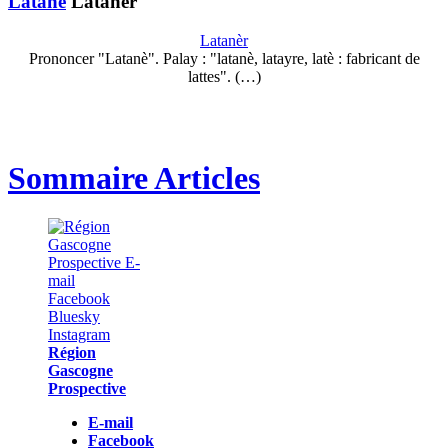
Latané
Latanèr
Latanèr
Prononcer "Latanè". Palay : "latanè, latayre, latè : fabricant de
lattes". (…)
Sommaire Articles
Région
Gascogne
Prospective
E-mail
Facebook