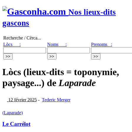
Nos lieux-dits
gascons
Recherche / Cèrca...
Lòcs :
Noms :
Prenoms :
Lòcs (lieux-dits = toponymie,
paysage...) de
Laparade
12 février 2025
-
Tederic Merger
(Laparade)
Le Carrélot