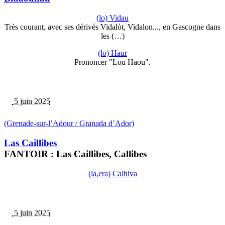
(lo) Vidau
Très courant, avec ses dérivés Vidalòt, Vidalon..., en Gascogne dans
les (…)
(lo) Haur
Prononcer "Lou Haou".
5 juin 2025
(Grenade-sur-l’Adour / Granada d’Ador)
Las Caillibes
FANTOIR : Las Caillibes, Callibes
(la,era) Calhiva
5 juin 2025