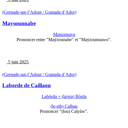
(Grenade-sur-l’Adour / Granada d’Ador)
Maysounnabe
Maisonnava
Prononcer entre "Maÿzounabe" et "Maÿzounnawo".
5 juin 2025
(Grenade-sur-l’Adour / Granada d’Ador)
Laborde de Caillaou
Labòrda + (la/era) Bòrda
(lo,eth) Calhau
Prononcer "(lou) Calyàw".