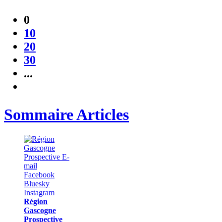
0
10
20
30
...
Sommaire Articles
Région
Gascogne
Prospective