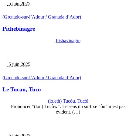
5 juin 2025
(Grenade-sur-l’Adour / Granada d’Ador)
Pichebinagre
Pishavinagre
5 juin 2025
(Grenade-sur-l’Adour / Granada d’Ador)
Le Tucau, Tuco
(lo,eth) Tucòu, Tucòl
Prononcer "(lou) Tucòw". Le sens du suffixe "òu" n’est pas
évident. (…)
5 juin 2025