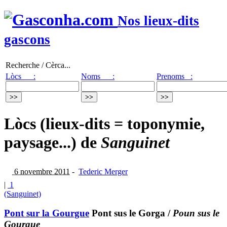
Nos lieux-dits
gascons
Recherche / Cèrca...
Lòcs :
Noms :
Prenoms :
Lòcs (lieux-dits = toponymie,
paysage...) de
Sanguinet
6 novembre 2011
-
Tederic Merger
|
1
(Sanguinet)
Pont sur la Gourgue
Pont sus le Gorga
/
Poun sus le
Gourgue