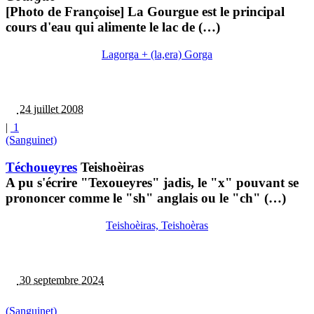
[Photo de Françoise] La Gourgue est le principal
cours d'eau qui alimente le lac de (…)
Lagorga + (la,era) Gorga
24 juillet 2008
|
1
(Sanguinet)
Téchoueyres
Teishoèiras
A pu s'écrire "Texoueyres" jadis, le "x" pouvant se
prononcer comme le "sh" anglais ou le "ch" (…)
Teishoèiras, Teishoèras
30 septembre 2024
(Sanguinet)