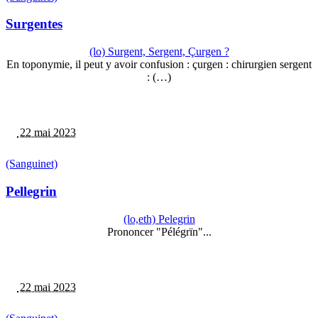
Surgentes
(lo) Surgent, Sergent, Çurgen ?
En toponymie, il peut y avoir confusion : çurgen : chirurgien sergent
: (…)
22 mai 2023
(Sanguinet)
Pellegrin
(lo,eth) Pelegrin
Prononcer "Pélégrïn"...
22 mai 2023