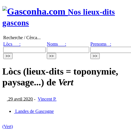
Nos lieux-dits
gascons
Recherche / Cèrca...
Lòcs :
Noms :
Prenoms :
Lòcs (lieux-dits = toponymie,
paysage...) de
Vert
29 avril 2020
-
Vincent P.
Landes de Gascogne
(Vert)