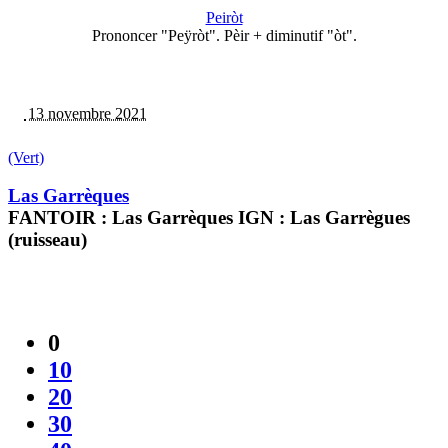
Peiròt
Prononcer "Peÿròt". Pèir + diminutif "òt".
13 novembre 2021
(Vert)
Las Garrèques
FANTOIR : Las Garrèques IGN : Las Garrègues
(ruisseau)
0
10
20
30