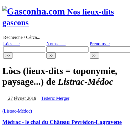
Nos lieux-dits
gascons
Recherche / Cèrca...
Lòcs :
Noms :
Prenoms :
Lòcs (lieux-dits = toponymie,
paysage...) de
Listrac-Médoc
27 février 2019
-
Tederic Merger
(Listrac-Médoc)
Médrac - le chai du Château Peyrédon-Lagravette