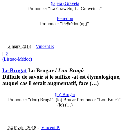
(la,era) Graveta
Prononcer "La Grawéto, La Grawéte..."
Peiredon
Prononcer "Peÿrédou(ng)".
2 mars 2018
-
Vincent P.
|
2
(Listrac-Médoc)
Le Brugat
Lo Brugar
/
Lou Brugà
Difficile de savoir si le suffixe -at est étymologique,
auquel cas il serait augmentatif, face (…)
(lo) Brugar
Prononcer "(lou) Brugà". (lo) Brucar Prononcer "Lou Brucà".
(lo) (…)
24 février 2018
-
Vincent P.