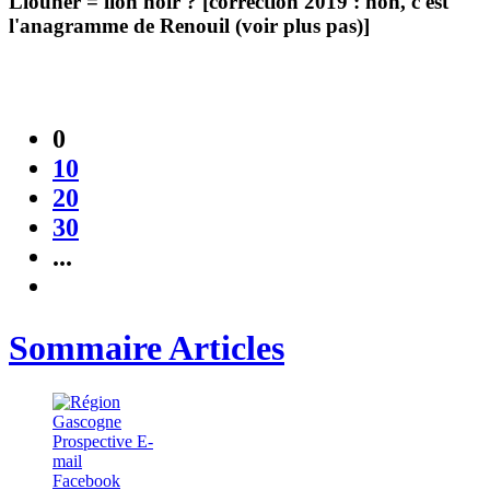
Liouner = lion noir ? [correction 2019 : non, c'est
l'anagramme de Renouil (voir plus pas)]
0
10
20
30
...
Sommaire Articles