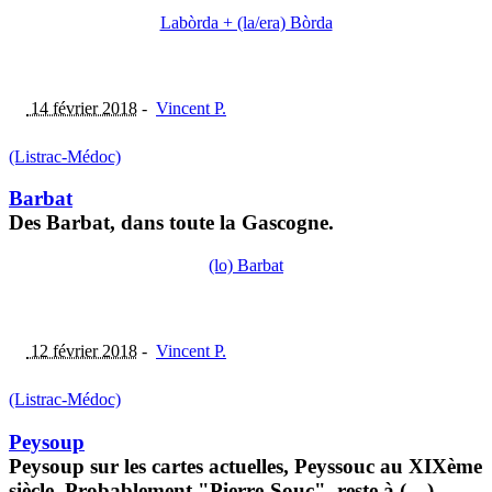
Labòrda + (la/era) Bòrda
14 février 2018
-
Vincent P.
(Listrac-Médoc)
Barbat
Des Barbat, dans toute la Gascogne.
(lo) Barbat
12 février 2018
-
Vincent P.
(Listrac-Médoc)
Peysoup
Peysoup sur les cartes actuelles, Peyssouc au XIXème
siècle. Probablement "Pierre-Souc", reste à (…)