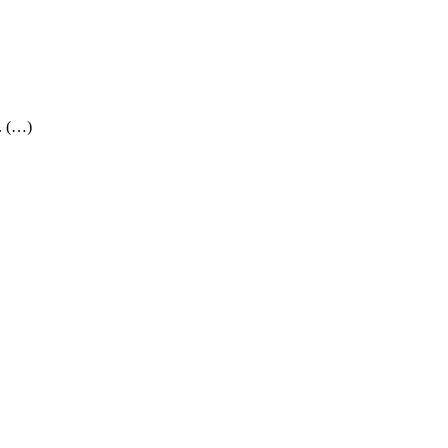
. (…)