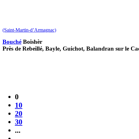
(Saint-Martin-d’Armagnac)
Bouché
Boishèr
Près de Rebeillé, Bayle, Guichot, Balandran sur le Ca
0
10
20
30
...