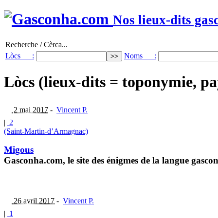
Nos lieux-dits gas
Recherche / Cèrca...
Lòcs :
Noms :
Lòcs (lieux-dits = toponymie, pa
2 mai 2017
-
Vincent P.
|
2
(Saint-Martin-d’Armagnac)
Migous
Gasconha.com, le site des énigmes de la langue gasconn
26 avril 2017
-
Vincent P.
|
1