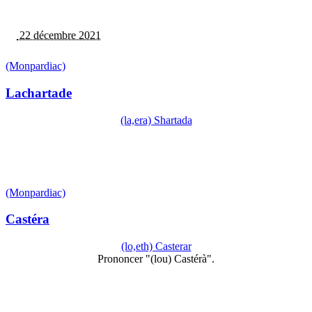
22 décembre 2021
(Monpardiac)
Lachartade
(la,era) Shartada
(Monpardiac)
Castéra
(lo,eth) Casterar
Prononcer "(lou) Castérà".