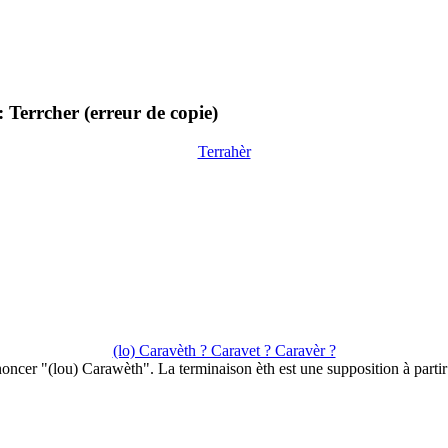
errcher (erreur de copie)
Terrahèr
(lo) Caravèth ? Caravet ? Caravèr ?
oncer "(lou) Carawèth". La terminaison èth est une supposition à parti