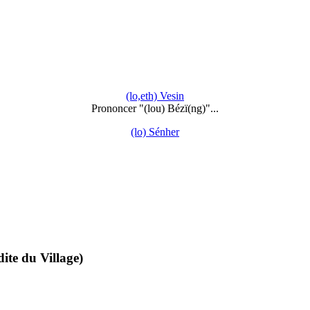
(lo,eth) Vesin
Prononcer "(lou) Bézï(ng)"...
(lo) Sénher
te du Village)