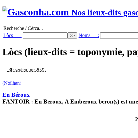
Nos lieux-dits gas
Recherche / Cèrca...
Lòcs :
Noms :
Lòcs (lieux-dits = toponymie, pa
30 septembre 2025
(Noilhan)
En Béroux
FANTOIR : En Beroux, A Emberoux beron(s) est une 
P