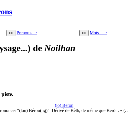
cons
Prenoms :
Mots :
ysage...) de
Noilhan
piste.
(lo) Beron
rononcer "(lou) Bérou(ng)". Dérivé de Bèth, de même que Beròt : « (