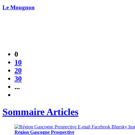
Le Mougnon
0
10
20
30
...
Sommaire Articles
Région Gascogne Prospective