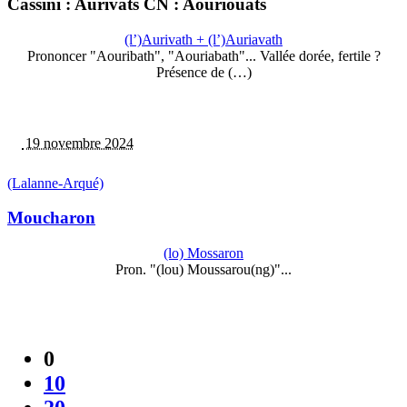
Cassini : Aurivats CN : Aouriouats
(l’)Aurivath + (l’)Auriavath
Prononcer "Aouribath", "Aouriabath"... Vallée dorée, fertile ?
Présence de (…)
19 novembre 2024
(Lalanne-Arqué)
Moucharon
(lo) Mossaron
Pron. "(lou) Moussarou(ng)"...
0
10