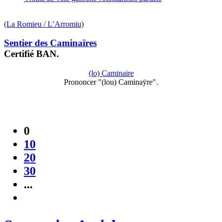
(La Romieu / L’Arromiu)
Sentier des Caminaïres
Certifié BAN.
(lo) Caminaire
Prononcer "(lou) Caminaÿre".
0
10
20
30
...