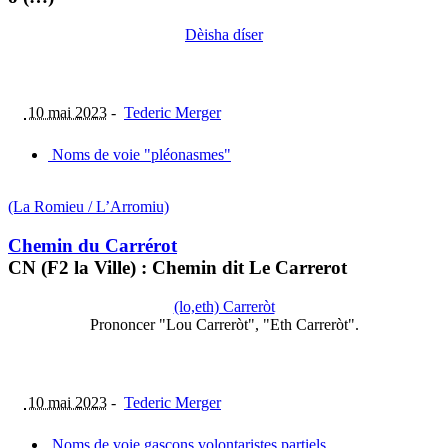
Dèisha díser
10 mai 2023
-
Tederic Merger
Noms de voie "pléonasmes"
(La Romieu / L’Arromiu)
Chemin du Carrérot
CN (F2 la Ville) : Chemin dit Le Carrerot
(lo,eth) Carreròt
Prononcer "Lou Carreròt", "Eth Carreròt".
10 mai 2023
-
Tederic Merger
Noms de voie gascons volontaristes partiels