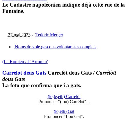
Le Cadastre napoléonien indique déjà cette rue de la
Fontaine.
27 mai 2023
-
Tederic Merger
Noms de voie gascons volontaristes complets
(La Romieu / L’Arromiu)
Carrelot deus Gats
Carrelòt deus Gats
/
Carrélòtt
dous Gats
La foto que confirma que i a gats.
(lo,le,eth) Carrelòt
Prononcer "(lou) Carrélot"...
(lo,eth) Gat
Prononcer "Lou Gat".