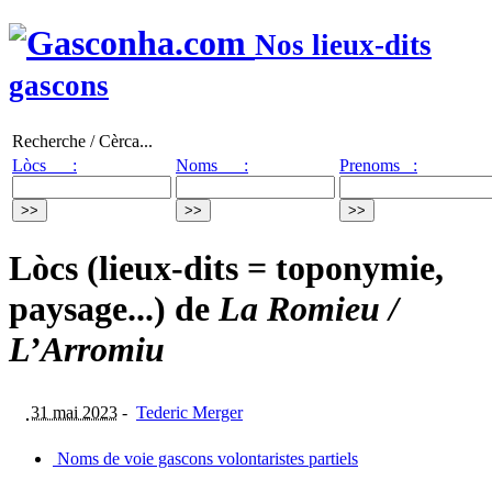
Nos lieux-dits
gascons
Recherche / Cèrca...
Lòcs :
Noms :
Prenoms :
Lòcs (lieux-dits = toponymie,
paysage...) de
La Romieu /
L’Arromiu
31 mai 2023
-
Tederic Merger
Noms de voie gascons volontaristes partiels