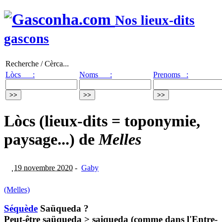
Nos lieux-dits
gascons
Recherche / Cèrca...
Lòcs :
Noms :
Prenoms :
Lòcs (lieux-dits = toponymie,
paysage...) de
Melles
19 novembre 2020
-
Gaby
(Melles)
Séquède
Saüqueda ?
Peut-être saüqueda > saiqueda (comme dans l'Entre-