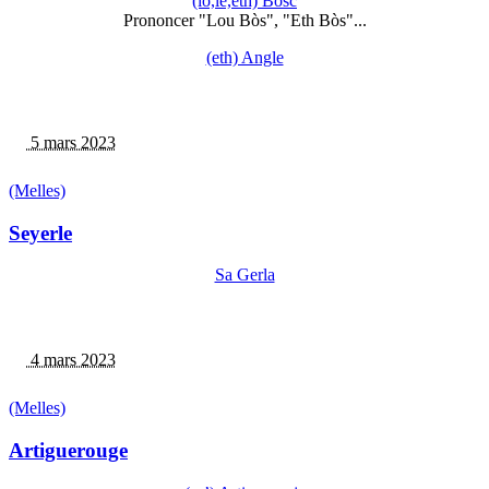
(lo,le,eth) Bòsc
Prononcer "Lou Bòs", "Eth Bòs"...
(eth) Angle
5 mars 2023
(Melles)
Seyerle
Sa Gerla
4 mars 2023
(Melles)
Artiguerouge