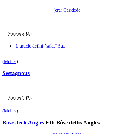
(era) Cerideda
9 mars 2023
L’article défini "salat" Sa...
(Melles)
Sestagnous
5 mars 2023
(Melles)
Bosc dech Angles
Eth Bòsc deths Angles