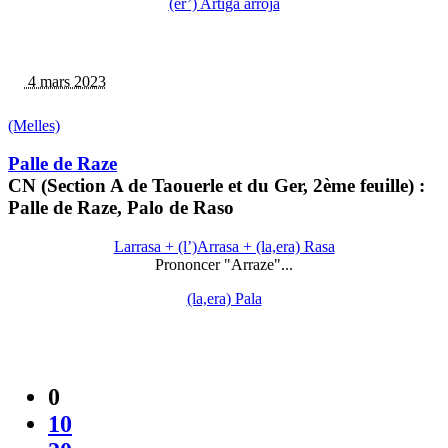
(er’) Artiga arroja
4 mars 2023
(Melles)
Palle de Raze
CN (Section A de Taouerle et du Ger, 2ème feuille) :
Palle de Raze, Palo de Raso
Larrasa + (l’)Arrasa + (la,era) Rasa
Prononcer "Arraze"...
(la,era) Pala
0
10