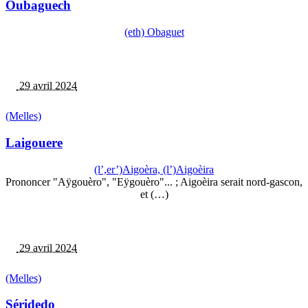
Oubaguech
(eth) Obaguet
29 avril 2024
(Melles)
Laigouere
(l’,er’)Aigoèra, (l’)Aigoèira
Prononcer "Aÿgouèro", "Eÿgouèro"... ; Aigoèira serait nord-gascon,
et (…)
29 avril 2024
(Melles)
Séridedo