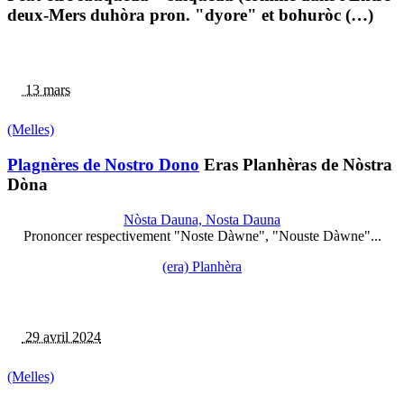
deux-Mers duhòra pron. "dyore" et bohuròc (…)
13 mars
(Melles)
Plagnères de Nostro Dono
Eras Planhèras de Nòstra
Dòna
Nòsta Dauna, Nosta Dauna
Prononcer respectivement "Noste Dàwne", "Nouste Dàwne"...
(era) Planhèra
29 avril 2024
(Melles)