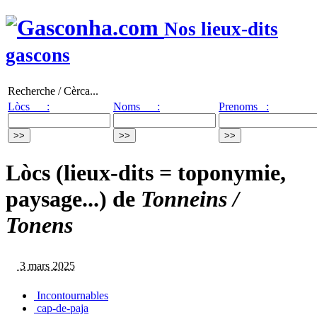
Nos lieux-dits
gascons
Recherche / Cèrca...
Lòcs :
Noms :
Prenoms :
Lòcs (lieux-dits = toponymie,
paysage...) de
Tonneins /
Tonens
3 mars 2025
Incontournables
cap-de-paja