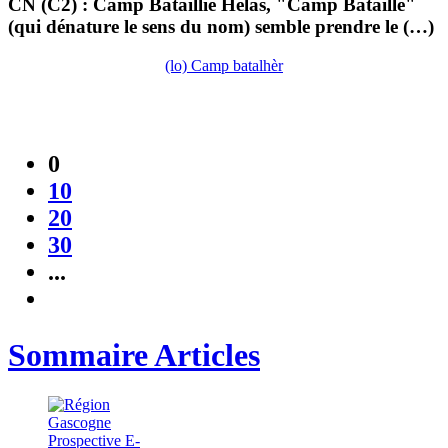
CN (C2) : Camp Bataillié Hélas, "Camp Bataille"
(qui dénature le sens du nom) semble prendre le (…)
(lo) Camp batalhèr
0
10
20
30
...
Sommaire Articles