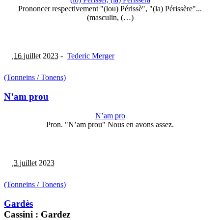
Prononcer respectivement "(lou) Périssè", "(la) Périssère"...
(masculin, (…)
16 juillet 2023
-
Tederic Merger
(Tonneins / Tonens)
N’am prou
N’am pro
Pron. "N’am prou" Nous en avons assez.
3 juillet 2023
(Tonneins / Tonens)
Gardès
Cassini : Gardez