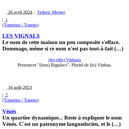
26 avril 2024
-
Tederic Merger
|
1
(Tonneins / Tonens)
LES VIGNALS
Le nom de cette maison un peu composite s'efface.
Dommage, même si ce nom n'est pas tout-à-fait (…)
(los,eths) Vinhaus
Prononcer "(lous) Bignàws". Pluriel de (lo) Vinhau.
16 août 2023
|
2
(Tonneins / Tonens)
Vénès
Un quartier dynamique... Reste à expliquer le nom
Vénès. C'est un patronyme languedocien, et le (…)