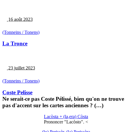
16 août 2023
(Tonneins / Tonens)
La Tronce
23 juillet 2023
(Tonneins / Tonens)
Coste Pelisse
Ne serait-ce pas Coste Pélissé, bien qu'on ne trouve
pas d'accent sur les cartes anciennes ? (…)
Lacòsta + (la,era) Còsta
Prononcer "Lacòsto". <
(lo) Perissèr, (la) Perissèra