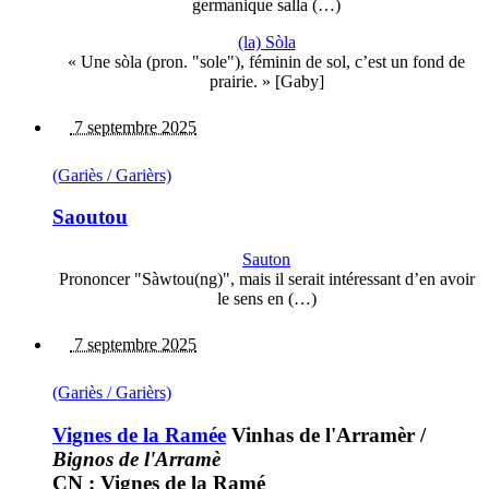
germanique salla (…)
(la) Sòla
« Une sòla (pron. "sole"), féminin de sol, c’est un fond de
prairie. » [Gaby]
7 septembre 2025
(Gariès / Garièrs)
Saoutou
Sauton
Prononcer "Sàwtou(ng)", mais il serait intéressant d’en avoir
le sens en (…)
7 septembre 2025
(Gariès / Garièrs)
Vignes de la Ramée
Vinhas de l'Arramèr
/
Bignos de l'Arramè
CN : Vignes de la Ramé