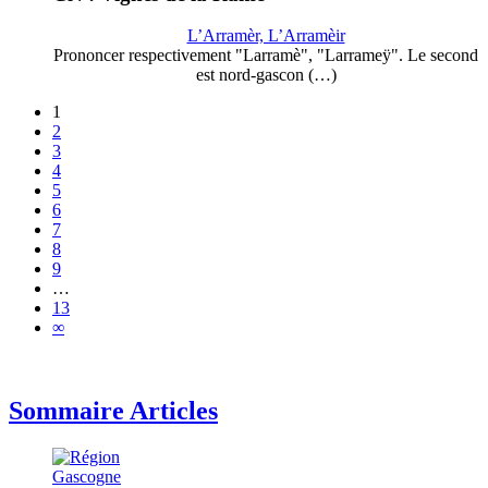
L’Arramèr, L’Arramèir
Prononcer respectivement "Larramè", "Larrameÿ". Le second
est nord-gascon (…)
1
2
3
4
5
6
7
8
9
…
13
∞
Sommaire Articles