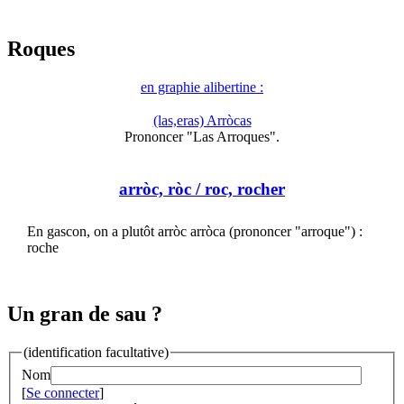
Roques
en graphie alibertine :
(las,eras) Arròcas
Prononcer "Las Arroques".
arròc, ròc
/ roc, rocher
En gascon, on a plutôt arròc arròca (prononcer "arroque") :
roche
Un gran de sau ?
(identification facultative)
Nom
[
Se connecter
]