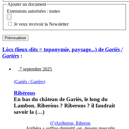
Ajouter un document
Extensions autorisées : toutes
Je veux recevoir la Newsletter
Lòcs (lieux-dits = toponymie, paysage...) de
Gariès /
Garièrs
:
7 septembre 2025
(Gariès / Garièrs)
Ribérous
En bas du château de Gariès, le long du
Lambon. Riberòus ? Riberons ? il faudrait
savoir la (…)
(l’)Arriberon, Riberon
Arribèra + suffixe diminitif -on, devenu masculin