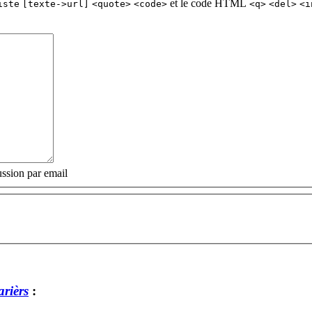
et le code HTML
iste
[texte->url]
<quote>
<code>
<q>
<del>
<i
ssion par email
arièrs
: