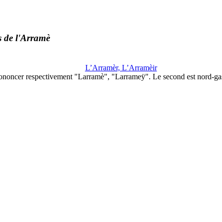
 de l'Arramè
L’Arramèr, L’Arramèir
ononcer respectivement "Larramè", "Larrameÿ". Le second est nord-g