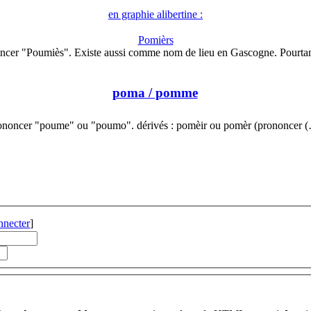
en graphie alibertine :
Pomièrs
ncer "Poumiès". Existe aussi comme nom de lieu en Gascogne. Pourta
poma
/ pomme
ononcer "poume" ou "poumo". dérivés : pomèir ou pomèr (prononcer 
nnecter
]