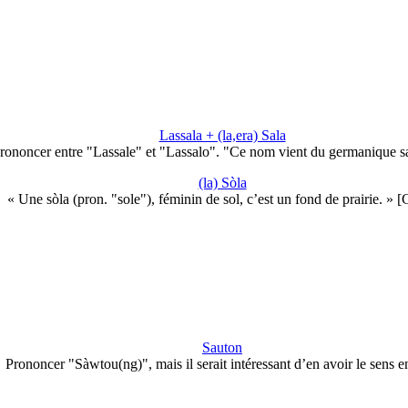
Lassala + (la,era) Sala
rononcer entre "Lassale" et "Lassalo". "Ce nom vient du germanique s
(la) Sòla
« Une sòla (pron. "sole"), féminin de sol, c’est un fond de prairie. » 
Sauton
Prononcer "Sàwtou(ng)", mais il serait intéressant d’en avoir le sens 