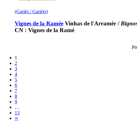
(Gariès / Garièrs)
Vignes de la Ramée
Vinhas de l'Arramèr
/
Bignos
CN : Vignes de la Ramé
Pr
1
2
3
4
5
6
7
8
9
…
13
∞