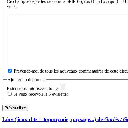
Ce champ accepte les raccourcis SPIP
{{gras}}
{italique}
-*l
vides.
Prévenez-moi de tous les nouveaux commentaires de cette discu
Ajouter un document
Extensions autorisées : toutes
Je veux recevoir la Newsletter
Lòcs (lieux-dits = toponymie, paysage...) de
Gariès / G