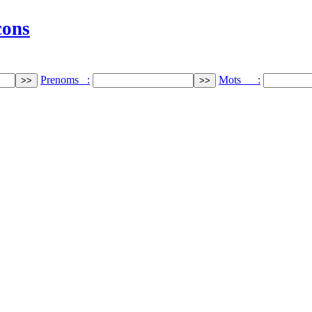
cons
Prenoms :
Mots :