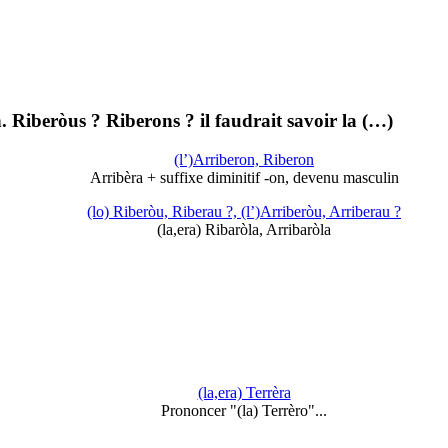
 Riberòus ? Riberons ? il faudrait savoir la (…)
(l’)Arriberon, Riberon
Arribèra + suffixe diminitif -on, devenu masculin
(lo) Riberòu, Riberau ?, (l’)Arriberòu, Arriberau ?
(la,era) Ribaròla, Arribaròla
(la,era) Terrèra
Prononcer "(la) Terrèro"...