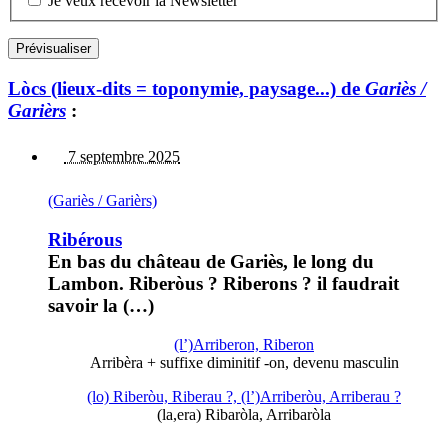
Je veux recevoir la Newsletter
Lòcs (lieux-dits = toponymie, paysage...) de
Gariès /
Garièrs
:
7 septembre 2025
(Gariès / Garièrs)
Ribérous
En bas du château de Gariès, le long du
Lambon. Riberòus ? Riberons ? il faudrait
savoir la (…)
(l’)Arriberon, Riberon
Arribèra + suffixe diminitif -on, devenu masculin
(lo) Riberòu, Riberau ?, (l’)Arriberòu, Arriberau ?
(la,era) Ribaròla, Arribaròla