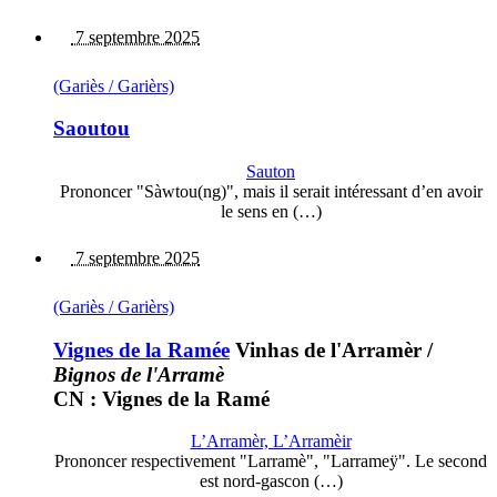
7 septembre 2025
(Gariès / Garièrs)
Saoutou
Sauton
Prononcer "Sàwtou(ng)", mais il serait intéressant d’en avoir
le sens en (…)
7 septembre 2025
(Gariès / Garièrs)
Vignes de la Ramée
Vinhas de l'Arramèr
/
Bignos de l'Arramè
CN : Vignes de la Ramé
L’Arramèr, L’Arramèir
Prononcer respectivement "Larramè", "Larrameÿ". Le second
est nord-gascon (…)