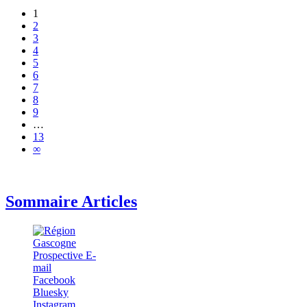
1
2
3
4
5
6
7
8
9
…
13
∞
Sommaire Articles