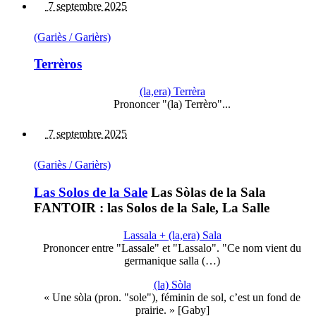
7 septembre 2025
(Gariès / Garièrs)
Terrèros
(la,era) Terrèra
Prononcer "(la) Terrèro"...
7 septembre 2025
(Gariès / Garièrs)
Las Solos de la Sale
Las Sòlas de la Sala
FANTOIR : las Solos de la Sale, La Salle
Lassala + (la,era) Sala
Prononcer entre "Lassale" et "Lassalo". "Ce nom vient du
germanique salla (…)
(la) Sòla
« Une sòla (pron. "sole"), féminin de sol, c’est un fond de
prairie. » [Gaby]