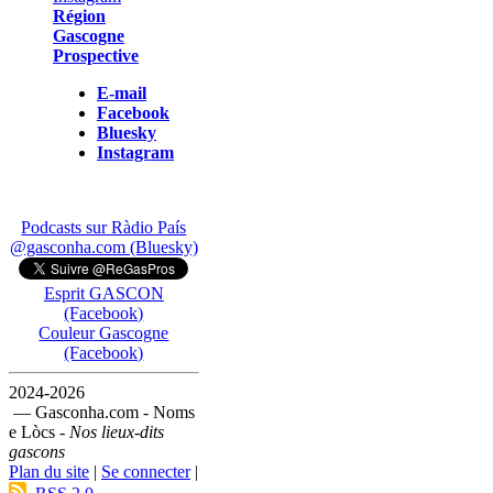
Région
Gascogne
Prospective
E-mail
Facebook
Bluesky
Instagram
Podcasts sur Ràdio País
@gasconha.com (Bluesky)
Esprit GASCON
(Facebook)
Couleur Gascogne
(Facebook)
2024-2026
— Gasconha.com - Noms
e Lòcs -
Nos lieux-dits
gascons
Plan du site
|
Se connecter
|