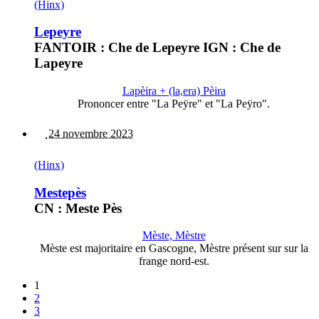
(Hinx)
Lepeyre
FANTOIR : Che de Lepeyre IGN : Che de
Lapeyre
Lapèira + (la,era) Pèira
Prononcer entre "La Peÿre" et "La Peÿro".
24 novembre 2023
(Hinx)
Mestepès
CN : Meste Pès
Mèste, Mèstre
Mèste est majoritaire en Gascogne, Mèstre présent sur sur la
frange nord-est.
1
2
3