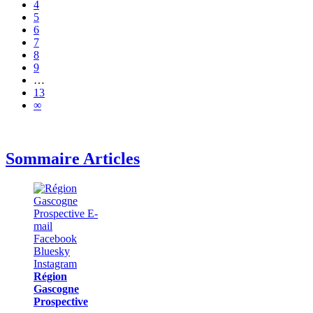
4
5
6
7
8
9
…
13
∞
Sommaire Articles
Région
Gascogne
Prospective