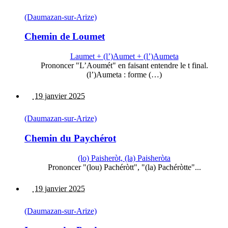
(Daumazan-sur-Arize)
Chemin de Loumet
Laumet + (l’)Aumet + (l’)Aumeta
Prononcer "L’Aoumét" en faisant entendre le t final.
(l’)Aumeta : forme (…)
19 janvier 2025
(Daumazan-sur-Arize)
Chemin du Paychérot
(lo) Paisheròt, (la) Paisheròta
Prononcer "(lou) Pachéròtt", "(la) Pachéròtte"...
19 janvier 2025
(Daumazan-sur-Arize)