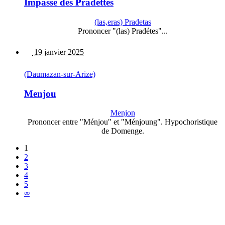
Impasse des Pradettes
(las,eras) Pradetas
Prononcer "(las) Pradétes"...
19 janvier 2025
(Daumazan-sur-Arize)
Menjou
Menjon
Prononcer entre "Ménjou" et "Ménjoung". Hypochoristique
de Domenge.
1
2
3
4
5
∞