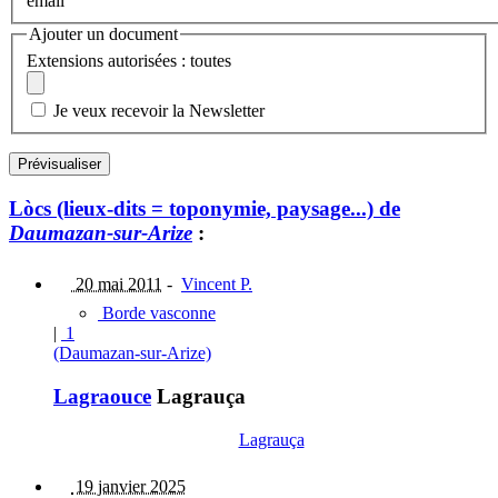
email
Ajouter un document
Extensions autorisées : toutes
Je veux recevoir la Newsletter
Lòcs (lieux-dits = toponymie, paysage...) de
Daumazan-sur-Arize
:
20 mai 2011
-
Vincent P.
Borde vasconne
|
1
(Daumazan-sur-Arize)
Lagraouce
Lagrauça
Lagrauça
19 janvier 2025