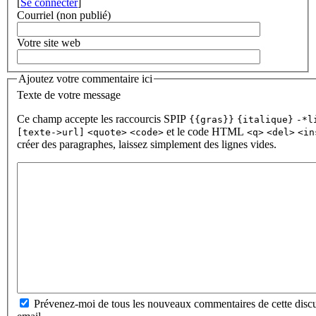
[
Se connecter
]
Courriel (non publié)
Votre site web
Ajoutez votre commentaire ici
Texte de votre message
Ce champ accepte les raccourcis SPIP
{{gras}}
{italique}
-*l
et le code HTML
[texte->url]
<quote>
<code>
<q>
<del>
<in
créer des paragraphes, laissez simplement des lignes vides.
Prévenez-moi de tous les nouveaux commentaires de cette discu