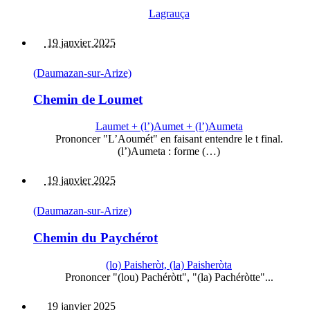
Lagrauça
19 janvier 2025
(Daumazan-sur-Arize)
Chemin de Loumet
Laumet + (l’)Aumet + (l’)Aumeta
Prononcer "L’Aoumét" en faisant entendre le t final.
(l’)Aumeta : forme (…)
19 janvier 2025
(Daumazan-sur-Arize)
Chemin du Paychérot
(lo) Paisheròt, (la) Paisheròta
Prononcer "(lou) Pachéròtt", "(la) Pachéròtte"...
19 janvier 2025