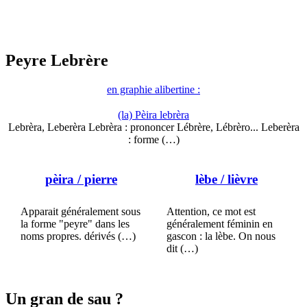
Peyre Lebrère
en graphie alibertine :
(la) Pèira lebrèra
Lebrèra, Leberèra Lebrèra : prononcer Lébrère, Lébrèro... Leberèra
: forme (…)
pèira
/ pierre
lèbe
/ lièvre
Apparait généralement sous
Attention, ce mot est
la forme "peyre" dans les
généralement féminin en
noms propres. dérivés (…)
gascon : la lèbe. On nous
dit (…)
Un gran de sau ?