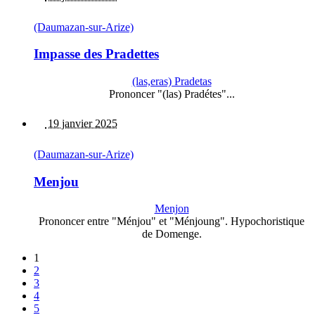
(Daumazan-sur-Arize)
Impasse des Pradettes
(las,eras) Pradetas
Prononcer "(las) Pradétes"...
19 janvier 2025
(Daumazan-sur-Arize)
Menjou
Menjon
Prononcer entre "Ménjou" et "Ménjoung". Hypochoristique
de Domenge.
1
2
3
4
5