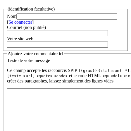
(identification facultative)
Nom
[
Se connecter
]
Courriel (non publié)
Votre site web
Ajoutez votre commentaire ici
Texte de votre message
Ce champ accepte les raccourcis SPIP
{{gras}}
{italique}
-*l
et le code HTML
[texte->url]
<quote>
<code>
<q>
<del>
<in
créer des paragraphes, laissez simplement des lignes vides.