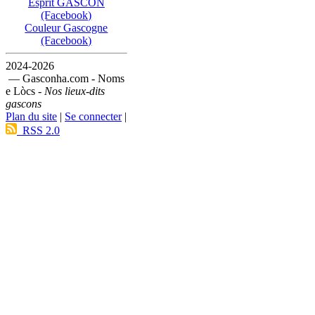
Esprit GASCON
(Facebook)
Couleur Gascogne
(Facebook)
2024-2026
— Gasconha.com - Noms
e Lòcs -
Nos lieux-dits
gascons
Plan du site
|
Se connecter
|
RSS 2.0