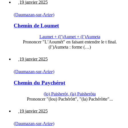
19 janvier 2025
(Daumazan-sur-Arize)
Chemin de Loumet
Laumet + (l’)Aumet + (l’)Aumeta
Prononcer "L’Aoumét" en faisant entendre le t final.
(l’)Aumeta : forme (…)
19 janvier 2025
(Daumazan-sur-Arize)
Chemin du Paychérot
(lo) Paisheròt, (la) Paisheròta
Prononcer "(lou) Pachéròtt", "(la) Pachéròtte"...
19 janvier 2025
(Daumazan-sur-Arize)