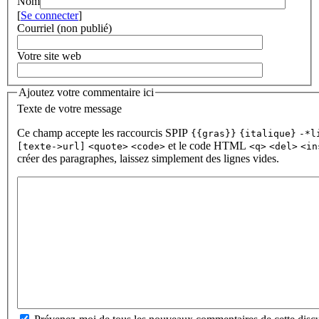
Nom
[
Se connecter
]
Courriel (non publié)
Votre site web
Ajoutez votre commentaire ici
Texte de votre message
Ce champ accepte les raccourcis SPIP
{{gras}}
{italique}
-*l
et le code HTML
[texte->url]
<quote>
<code>
<q>
<del>
<in
créer des paragraphes, laissez simplement des lignes vides.