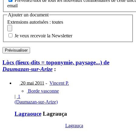
Prévenez-moi de tous les nouveaux commentaires de cette discu
email
Ajouter un document
Extensions autorisées : toutes
Je veux recevoir la Newsletter
Lòcs (lieux-dits = toponymie, paysage...) de
Daumazan-sur-Arize
:
20 mai 2011
-
Vincent P.
Borde vasconne
|
1
(Daumazan-sur-Arize)
Lagraouce
Lagrauça
Lagrauça