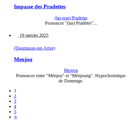
Impasse des Pradettes
(las,eras) Pradetas
Prononcer "(las) Pradétes"...
19 janvier 2025
(Daumazan-sur-Arize)
Menjou
Menjon
Prononcer entre "Ménjou" et "Ménjoung". Hypochoristique
de Domenge.
1
2
3
4
5
∞