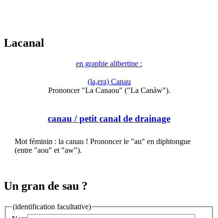
Lacanal
en graphie alibertine :
(la,era) Canau
Prononcer "La Canaou" ("La Canàw").
canau
/ petit canal de drainage
Mot féminin : la canau ! Prononcer le "au" en diphtongue
(entre "aou" et "aw").
Un gran de sau ?
(identification facultative)