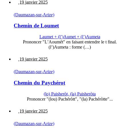
19 janvier 2025
(Daumazan-sur-Arize)
Chemin de Loumet
Laumet + (l’)Aumet + (l’)Aumeta
Prononcer "L’Aoumét" en faisant entendre le t final.
(l’)Aumeta : forme (…)
19 janvier 2025
(Daumazan-sur-Arize)
Chemin du Paychérot
(lo) Paisheròt, (la) Paisheròta
Prononcer "(lou) Pachéròtt", "(la) Pachéròtte"...
19 janvier 2025
(Daumazan-sur-Arize)