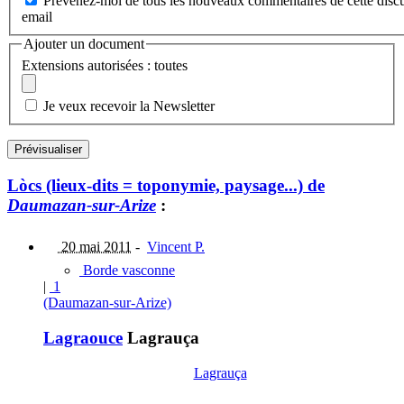
Prévenez-moi de tous les nouveaux commentaires de cette discu
email
Ajouter un document
Extensions autorisées : toutes
Je veux recevoir la Newsletter
Lòcs (lieux-dits = toponymie, paysage...) de
Daumazan-sur-Arize
:
20 mai 2011
-
Vincent P.
Borde vasconne
|
1
(Daumazan-sur-Arize)
Lagraouce
Lagrauça
Lagrauça