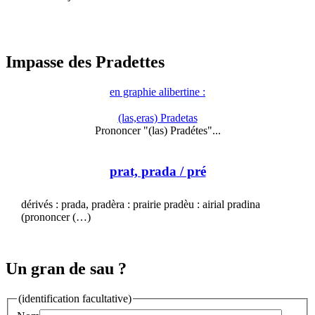
Impasse des Pradettes
en graphie alibertine :
(las,eras) Pradetas
Prononcer "(las) Pradétes"...
prat, prada
/ pré
dérivés : prada, pradèra : prairie pradèu : airial pradina
(prononcer (…)
Un gran de sau ?
(identification facultative)