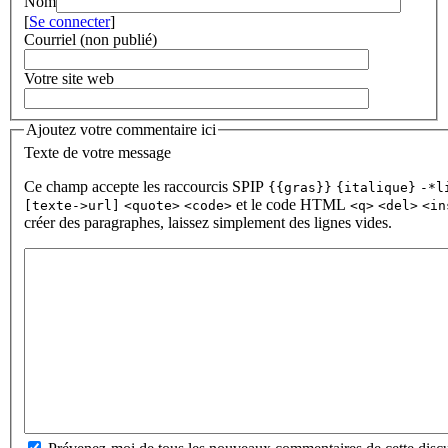
Nom
[
Se connecter
]
Courriel (non publié)
Votre site web
Ajoutez votre commentaire ici
Texte de votre message
Ce champ accepte les raccourcis SPIP
{{gras}}
{italique}
-*l
et le code HTML
[texte->url]
<quote>
<code>
<q>
<del>
<in
créer des paragraphes, laissez simplement des lignes vides.