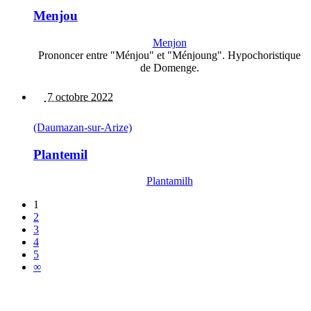
Menjou
Menjon
Prononcer entre "Ménjou" et "Ménjoung". Hypochoristique
de Domenge.
7 octobre 2022
(Daumazan-sur-Arize)
Plantemil
Plantamilh
1
2
3
4
5
∞