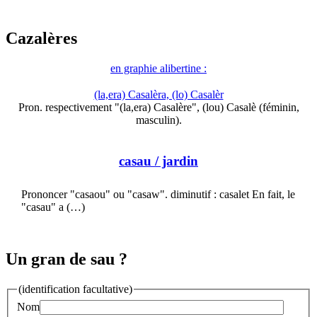
Cazalères
en graphie alibertine :
(la,era) Casalèra, (lo) Casalèr
Pron. respectivement "(la,era) Casalère", (lou) Casalè (féminin,
masculin).
casau
/ jardin
Prononcer "casaou" ou "casaw". diminutif : casalet En fait, le
"casau" a (…)
Un gran de sau ?
(identification facultative)
Nom