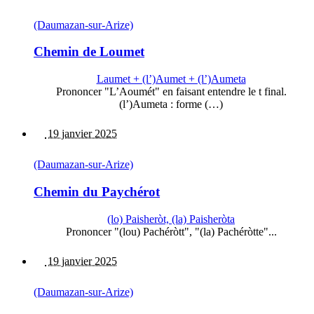
(Daumazan-sur-Arize)
Chemin de Loumet
Laumet + (l’)Aumet + (l’)Aumeta
Prononcer "L’Aoumét" en faisant entendre le t final.
(l’)Aumeta : forme (…)
19 janvier 2025
(Daumazan-sur-Arize)
Chemin du Paychérot
(lo) Paisheròt, (la) Paisheròta
Prononcer "(lou) Pachéròtt", "(la) Pachéròtte"...
19 janvier 2025
(Daumazan-sur-Arize)