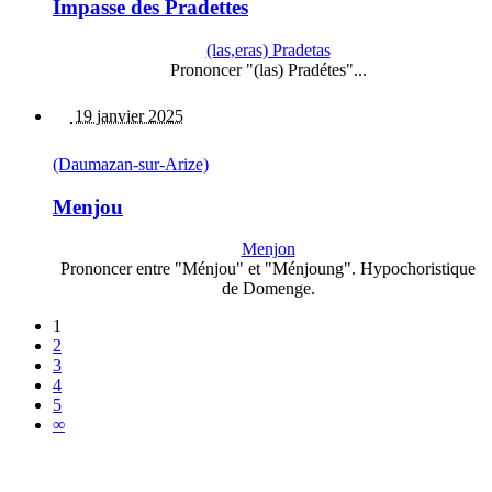
Impasse des Pradettes
(las,eras) Pradetas
Prononcer "(las) Pradétes"...
19 janvier 2025
(Daumazan-sur-Arize)
Menjou
Menjon
Prononcer entre "Ménjou" et "Ménjoung". Hypochoristique
de Domenge.
1
2
3
4
5
∞