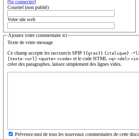
[
Se connecter
]
Courriel (non publié)
Votre site web
Ajoutez votre commentaire ici
Texte de votre message
Ce champ accepte les raccourcis SPIP
{{gras}}
{italique}
-*l
et le code HTML
[texte->url]
<quote>
<code>
<q>
<del>
<in
créer des paragraphes, laissez simplement des lignes vides.
Prévenez-moi de tous les nouveaux commentaires de cette discu