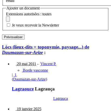
email
Ajouter un document
Extensions autorisées : toutes
Je veux recevoir la Newsletter
Lòcs (lieux-dits = toponymie, paysage...) de
Daumazan-sur-Arize
:
20 mai 2011
-
Vincent P.
Borde vasconne
|
1
(Daumazan-sur-Arize)
Lagraouce
Lagrauça
Lagrauça
19 janvier 2025