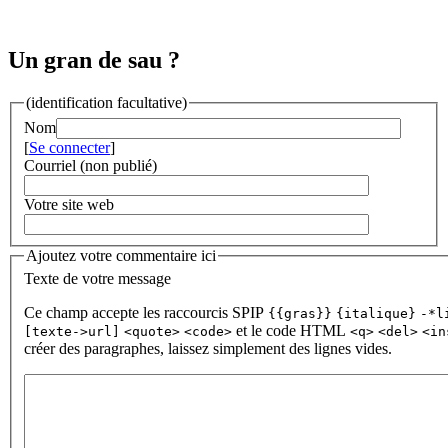
Un gran de sau ?
(identification facultative)
Nom
[
Se connecter
]
Courriel (non publié)
Votre site web
Ajoutez votre commentaire ici
Texte de votre message
Ce champ accepte les raccourcis SPIP
{{gras}}
{italique}
-*l
et le code HTML
[texte->url]
<quote>
<code>
<q>
<del>
<in
créer des paragraphes, laissez simplement des lignes vides.