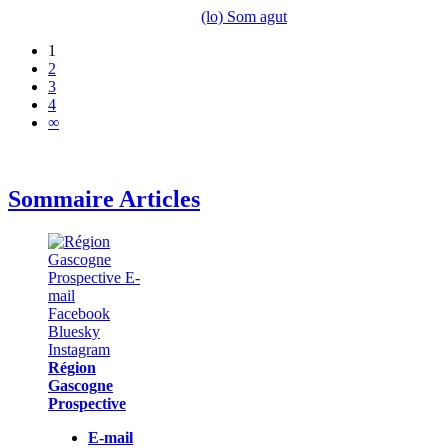
(lo) Som agut
1
2
3
4
∞
Sommaire Articles
Région
Gascogne
Prospective
E-mail