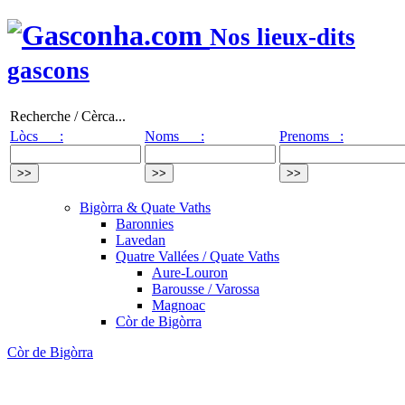
Nos lieux-dits
gascons
Recherche / Cèrca...
Lòcs :
Noms :
Prenoms :
Bigòrra & Quate Vaths
Baronnies
Lavedan
Quatre Vallées / Quate Vaths
Aure-Louron
Barousse / Varossa
Magnoac
Còr de Bigòrra
Còr de Bigòrra