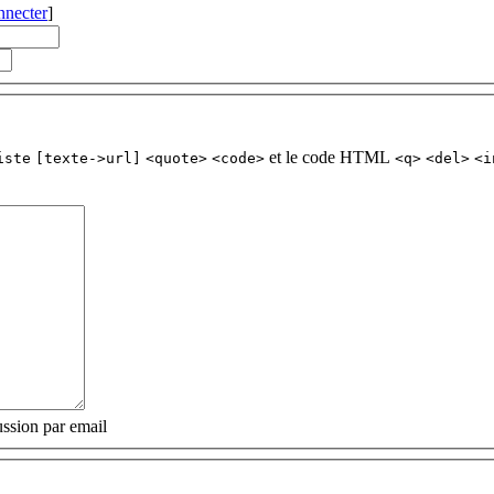
nnecter
]
et le code HTML
iste
[texte->url]
<quote>
<code>
<q>
<del>
<i
ssion par email