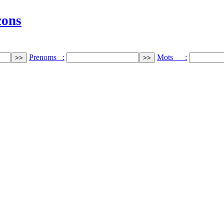
cons
Prenoms :
Mots :