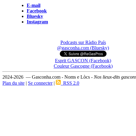
E-mail
Facebook
Bluesky
Instagram
Podcasts sur Ràdio País
@gasconha.com (Bluesky)
Esprit GASCON (Facebook)
Couleur Gascogne (Facebook)
2024-2026 — Gasconha.com - Noms e Lòcs -
Nos lieux-dits gascon
Plan du site
|
Se connecter
|
RSS 2.0