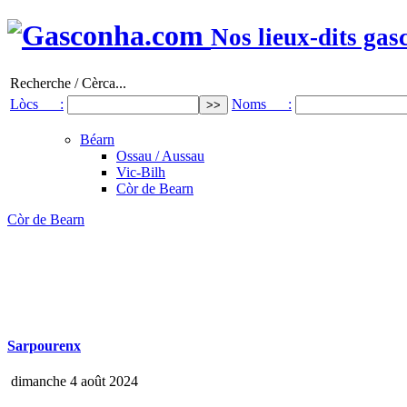
Nos lieux-dits gas
Recherche / Cèrca...
Lòcs :
Noms :
Béarn
Ossau / Aussau
Vic-Bilh
Còr de Bearn
Còr de Bearn
Sarpourenx
dimanche 4 août 2024