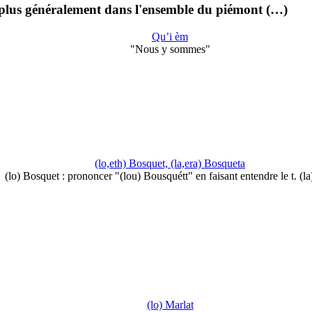
t plus généralement dans l'ensemble du piémont (…)
Qu’i èm
"Nous y sommes"
(lo,eth) Bosquet, (la,era) Bosqueta
(lo) Bosquet : prononcer "(lou) Bousquétt" en faisant entendre le t. (l
(lo) Marlat