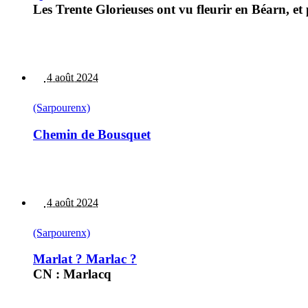
Les Trente Glorieuses ont vu fleurir en Béarn, e
4 août 2024
(Sarpourenx)
Chemin de Bousquet
4 août 2024
(Sarpourenx)
Marlat ? Marlac ?
CN : Marlacq