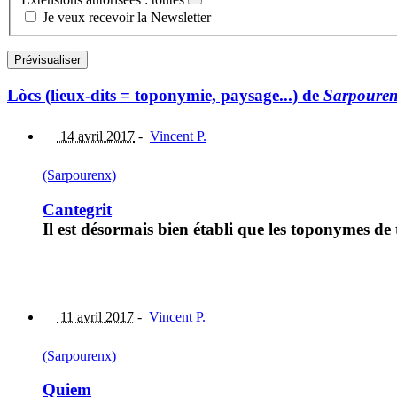
Je veux recevoir la Newsletter
Lòcs (lieux-dits = toponymie, paysage...) de
Sarpoure
14 avril 2017
-
Vincent P.
(Sarpourenx)
Cantegrit
Il est désormais bien établi que les toponymes de 
11 avril 2017
-
Vincent P.
(Sarpourenx)
Quiem