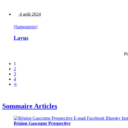
4 août 2024
(Sarpourenx)
Layus
Pr
1
2
3
4
∞
Sommaire Articles
Région Gascogne Prospective