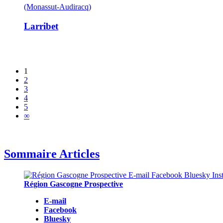
(Monassut-Audiracq)
Larribet
1
2
3
4
5
∞
Sommaire Articles
Région Gascogne Prospective
E-mail
Facebook
Bluesky