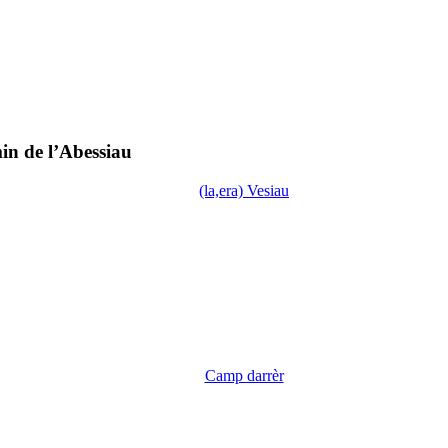
n de l’Abessiau
(la,era) Vesiau
Camp darrèr