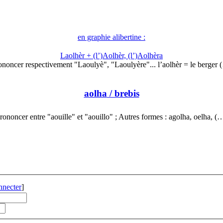
en graphie alibertine :
Laolhèr + (l’)Aolhèr, (l’)Aolhèra
ononcer respectivement "Laoulyè", "Laoulyère"... l’aolhèr = le berger 
aolha
/ brebis
rononcer entre "aouille" et "aouillo" ; Autres formes : agolha, oelha, (
nnecter
]