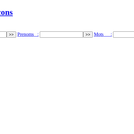
cons
Prenoms :
Mots :