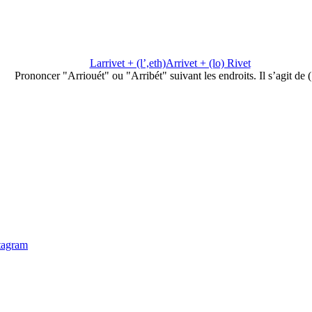
Larrivet + (l’,eth)Arrivet + (lo) Rivet
Prononcer "Arriouét" ou "Arribét" suivant les endroits. Il s’agit de