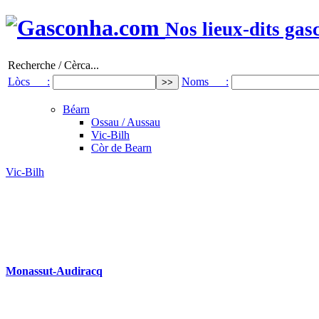
Nos lieux-dits gas
Recherche / Cèrca...
Lòcs :
Noms :
Béarn
Ossau / Aussau
Vic-Bilh
Còr de Bearn
Vic-Bilh
Monassut-Audiracq