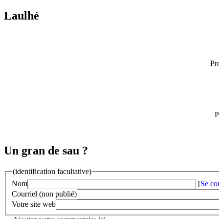
Laulhé
Pr
P
Un gran de sau ?
(identification facultative)
Nom
[
Se co
Courriel (non publié)
Votre site web