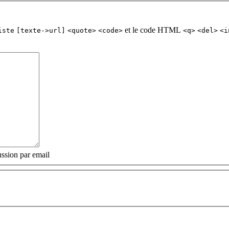
et le code HTML
iste
[texte->url]
<quote>
<code>
<q>
<del>
<i
ssion par email