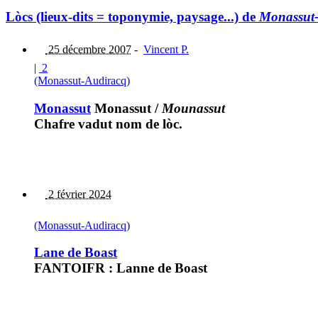
Lòcs (lieux-dits = toponymie, paysage...) de
Monassut
25 décembre 2007
-
Vincent P.
|
2
(Monassut-Audiracq)
Monassut
Monassut
/
Mounassut
Chafre vadut nom de lòc.
2 février 2024
(Monassut-Audiracq)
Lane de Boast
FANTOIFR : Lanne de Boast