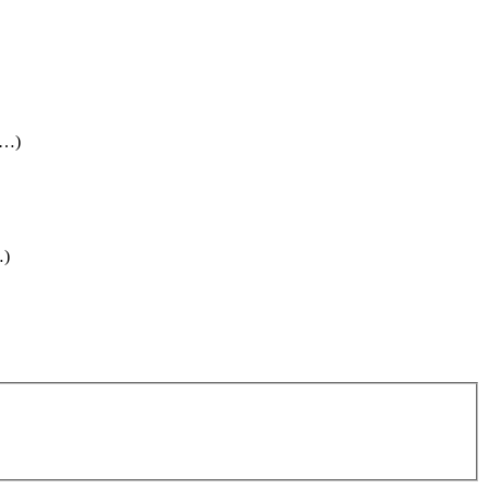
(…)
…)