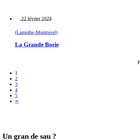
22 février 2024
(Lamothe-Montravel)
La Grande Borie
P
1
2
3
4
5
∞
Un gran de sau ?