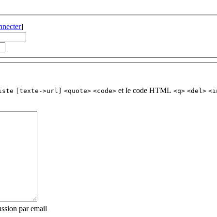
nnecter
]
et le code HTML
iste
[texte->url]
<quote>
<code>
<q>
<del>
<i
ssion par email