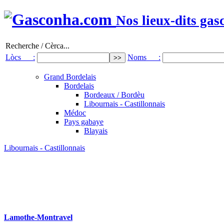
Nos lieux-dits gas
Recherche / Cèrca...
Lòcs :
Noms :
Grand Bordelais
Bordelais
Bordeaux / Bordèu
Libournais - Castillonnais
Médoc
Pays gabaye
Blayais
Libournais - Castillonnais
Lamothe-Montravel