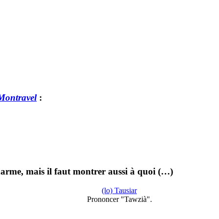
Montravel
:
harme, mais il faut montrer aussi à quoi (…)
(lo) Tausiar
Prononcer "Tawzià".