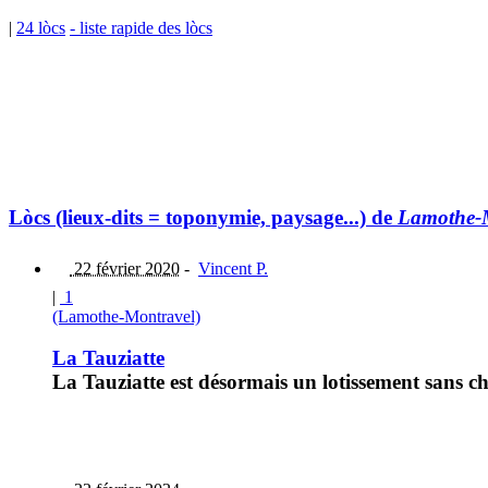
|
24 lòcs
- liste rapide des lòcs
Lòcs (lieux-dits = toponymie, paysage...) de
Lamothe-
22 février 2020
-
Vincent P.
|
1
(Lamothe-Montravel)
La Tauziatte
La Tauziatte est désormais un lotissement sans c