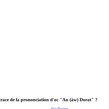
 trace de la prononciation d'oc "Au (àw) Dorat" ?
(lo) Daurat