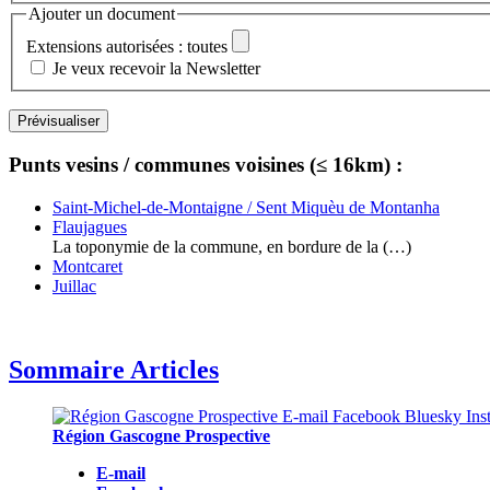
Ajouter un document
Extensions autorisées : toutes
Je veux recevoir la Newsletter
Punts vesins / communes voisines (≤ 16km) :
Saint-Michel-de-Montaigne / Sent Miquèu de Montanha
Flaujagues
La toponymie de la commune, en bordure de la (…)
Montcaret
Juillac
Sommaire Articles
Région Gascogne Prospective
E-mail