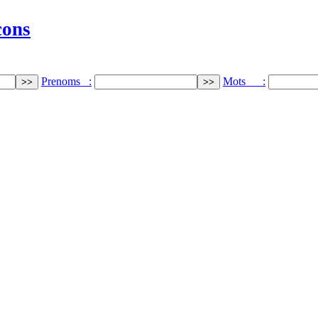
cons
Prenoms :
Mots :