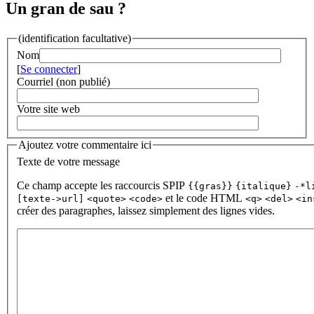
Un gran de sau ?
(identification facultative)
Nom
[
Se connecter
]
Courriel (non publié)
Votre site web
Ajoutez votre commentaire ici
Texte de votre message
Ce champ accepte les raccourcis SPIP
{{gras}}
{italique}
-*l
et le code HTML
[texte->url]
<quote>
<code>
<q>
<del>
<in
créer des paragraphes, laissez simplement des lignes vides.