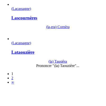
(Lacassagne)
Lascournères
(la,era) Cornèra
(Lacassagne)
Lataouzière
(la) Tausièra
Prononcer "(la) Taouzière"...
1
2
∞