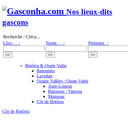
Nos lieux-dits
gascons
Recherche / Cèrca...
Lòcs :
Noms :
Prenoms :
Bigòrra & Quate Vaths
Baronnies
Lavedan
Quatre Vallées / Quate Vaths
Aure-Louron
Barousse / Varossa
Magnoac
Còr de Bigòrra
Còr de Bigòrra