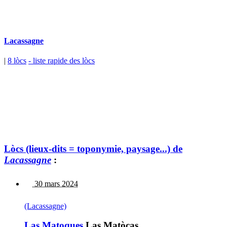
Lacassagne
|
8 lòcs
- liste rapide des lòcs
Lòcs (lieux-dits = toponymie, paysage...) de
Lacassagne
:
30 mars 2024
(Lacassagne)
Las Matoques
Las Matòcas