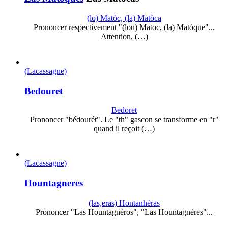
(lo) Matòc, (la) Matòca
Prononcer respectivement "(lou) Matoc, (la) Matòque"...
Attention, (…)
(Lacassagne)
Bedouret
Bedoret
Prononcer "bédourét". Le "th" gascon se transforme en "r"
quand il reçoit (…)
(Lacassagne)
Hountagneres
(las,eras) Hontanhèras
Prononcer "Las Hountagnèros", "Las Hountagnères"...