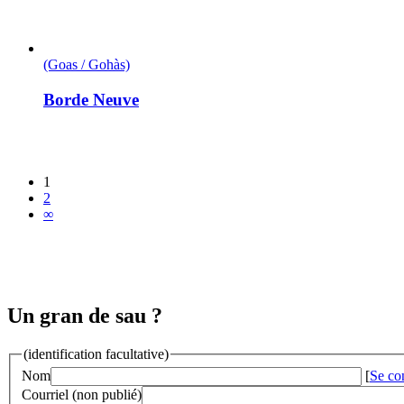
(Goas / Gohàs)
Borde Neuve
1
2
∞
Un gran de sau ?
(identification facultative)
Nom
[
Se co
Courriel (non publié)