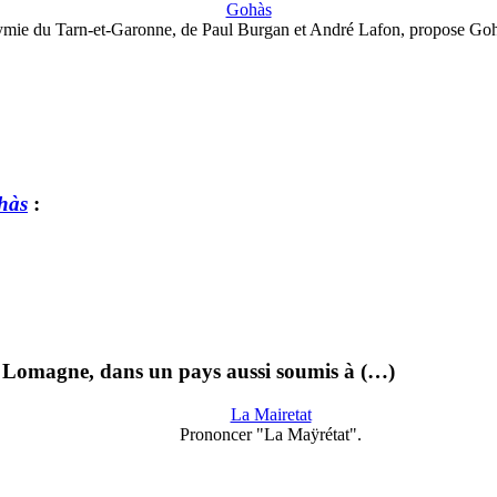
Gohàs
mie du Tarn-et-Garonne, de Paul Burgan et André Lafon, propose Go
hàs
:
e Lomagne, dans un pays aussi soumis à (…)
La Mairetat
Prononcer "La Maÿrétat".