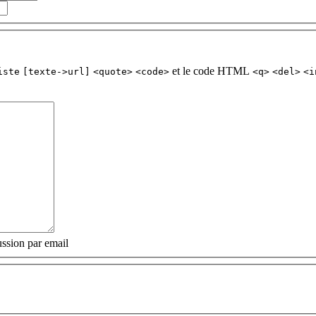
et le code HTML
iste
[texte->url]
<quote>
<code>
<q>
<del>
<i
ssion par email