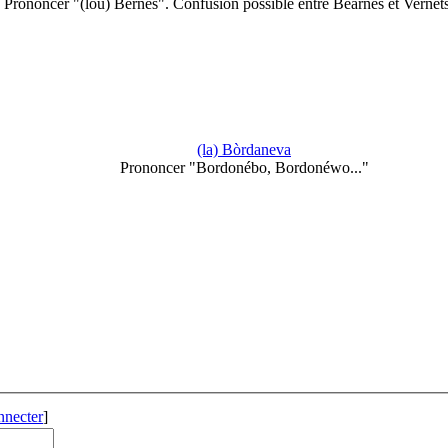
Prononcer "(lou) Bernés". Confusion possible entre Bearnés et Vernet
(la) Bòrdaneva
Prononcer "Bordonébo, Bordonéwo..."
nnecter
]