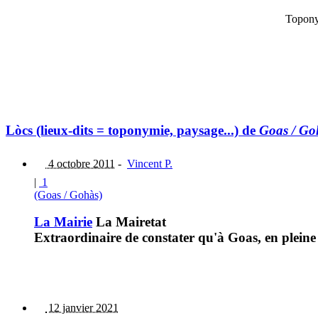
Topony
Lòcs (lieux-dits = toponymie, paysage...) de
Goas / Go
4 octobre 2011
-
Vincent P.
|
1
(Goas / Gohàs)
La Mairie
La Mairetat
Extraordinaire de constater qu'à Goas, en plein
12 janvier 2021