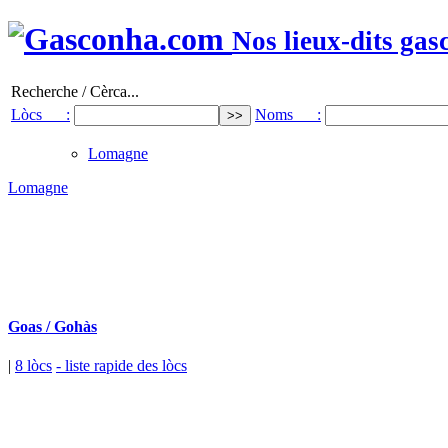
Nos lieux-dits gas
Recherche / Cèrca...
Lòcs :
Noms :
Lomagne
Lomagne
Goas / Gohàs
|
8 lòcs
- liste rapide des lòcs