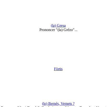
(la) Gresa
Prononcer "(la) Grézo"...
Fòrtis
(lo) Bernés, Vernets ?